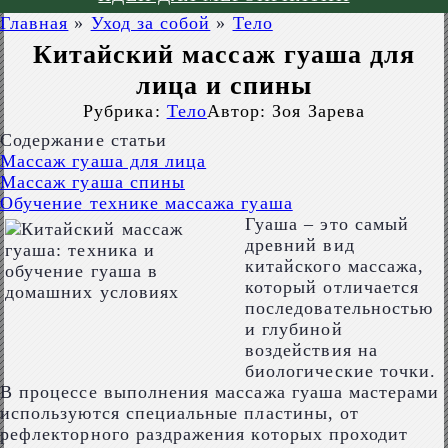
Главная
»
Уход за собой
»
Тело
Китайский массаж гуаша для
лица и спины
Рубрика:
Тело
Автор:
Зоя Зарева
Содержание статьи
Массаж гуаша для лица
Массаж гуаша спины
Обучение технике массажа гуаша
Гуаша – это самый
древний вид
китайского массажа,
который отличается
последовательностью
и глубиной
воздействия на
биологические точки.
В процессе выполнения массажа гуаша мастерами
используются специальные пластины, от
рефлекторного раздражения которых проходит