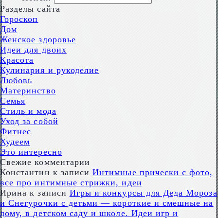
Разделы сайта
Гороскоп
Дом
Женское здоровье
Идеи для двоих
Красота
Кулинария и рукоделие
Любовь
Материнство
Семья
Стиль и мода
Уход за собой
Фитнес
Худеем
Это интересно
Свежие комментарии
Константин
к записи
Интимные прически с фото,
все про интимные стрижки, идеи
Ирина
к записи
Игры и конкурсы для Деда Мороза
и Снегурочки с детьми — короткие и смешные на
дому, в детском саду и школе. Идеи игр и