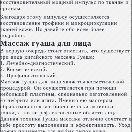
восстановительный мощный импульс по тканям и
органам.
Благодаря этому импульсу осуществляется
восстановление трофики и микроциркуляции
тканей кожи. Но давайте обо всем более
подробно.
Массаж гуаша для лица
В первую очередь стоит отметить, что существует
три вида китайского массажа Гуаша:
1. Лечебно-диагностический.
2. Косметический.
3. Профилактический.
Массаж Гуаша для лица является косметической
процедурой. Он осуществляется при помощи
небольшой пластины, специально изготовленной
из нефрита или агата. Именно ею мастером
обрабатываются все биологически активные
точки, а также рефлексогенные области лица.
Данная техника Гуаша массажа отлично сочетает в
себе простоту выполнения и эффективность. Уход
можно применять для любых типов кожи.