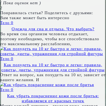
( Пока оценок нет )
2
Понравилась статья? Поделитесь с друзьями:
Вам также может быть интересно
Тело
0
Одежда для сна и отдыха. Что выбрать?
Во время сна организм человека отдыхает,
поэтому необходимо, чтобы все способствовало
его максимальному расслаблению,
Тело
0
Как похудеть на 10 кг быстро и легко: правила,
советы, диеты, упражнения для стройной фигуры
Ответ на вопрос, как похудеть на 10 кг, зависит от
вашего желания. И
Тело
0
Как убрать покраснение кожи после бритья:
избавляемся от красных точек
Мечта каждой девушки - гладкая кожа, которая,