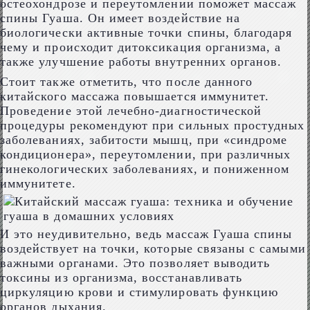
остеохондрозе и переутомлении поможет массаж
спины Гуаша. Он имеет воздействие на
биологически активные точки спины, благодаря
чему и происходит дитоксикация организма, а
также улучшение работы внутренних органов.
Стоит также отметить, что после данного
китайского массажа повышается иммунитет.
Проведение этой лечебно-диагностической
процедуры рекомендуют при сильных простудных
заболеваниях, забитости мышц, при «синдроме
кондиционера», переутомлении, при различных
гинекологических заболеваниях, и пониженном
иммунитете.
И это неудивительно, ведь массаж Гуаша спины
воздействует на точки, которые связаны с самыми
важными органами. Это позволяет выводить
токсины из организма, восстанавливать
циркуляцию крови и стимулировать функцию
органов дыхания.