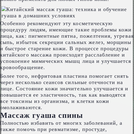
Особенно рекомендуют эту косметическую
процедуру людям, имеющие такие проблемы кожи
лица, как: пигментные пятна, пожелтения, угревая
сыпь, избыток секреции сальных желез, морщины
и быстрое старение кожи. В процессе процедуры
китайского массажа происходит расслабление и
успокоение мимических мышц лица и улучшается
кровообращение.
Более того, нефритовая пластина помогает снять
через несколько сеансов сильные отечности на
лице. Состояние кожи значительно улучшается и
повышается ее эластичность, так как выводятся
все токсины из организма, и клетки кожи
омолаживаются.
Массаж гуаша спины
Полностью избавить от многих заболеваний, а
также помочь при ревматизме, простуде,