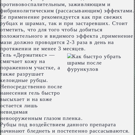
противовоспалительным, заживляющим и
фибринолитическим (рассасывающим) эффектами.
Ее применение рекомендуется как при свежих
рубцах и шрамах, так и при застаревших. Стоит
отметить, что для того чтобы добиться
положительного и видимого эффекта ,применение
мази должно проводится 2-3 раза в день на
протяжении не менее 3 месяцев.
Гель «Дерматикс» —
смягчает кожу на
пораженном участке, а
также разрушает
келоидные рубцы.
Непосредственно после
нанесения гель быстро
высыхает и на коже
остается лишь
невидимая
невооруженным глазом пленка.
Рубцы под воздействием данного препарата
начинают бледнеть и постепенно рассасываются.