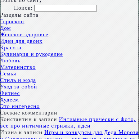
Поиск по сайту
Поиск:
Разделы сайта
Гороскоп
Дом
Женское здоровье
Идеи для двоих
Красота
Кулинария и рукоделие
Любовь
Материнство
Семья
Стиль и мода
Уход за собой
Фитнес
Худеем
Это интересно
Свежие комментарии
Константин
к записи
Интимные прически с фото,
все про интимные стрижки, идеи
Ирина
к записи
Игры и конкурсы для Деда Мороза
и Снегурочки с детьми — короткие и смешные на