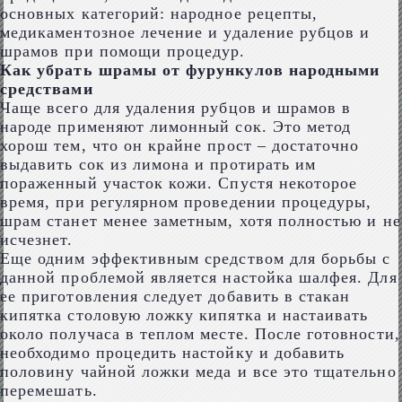
основных категорий: народное рецепты,
медикаментозное лечение и удаление рубцов и
шрамов при помощи процедур.
Как убрать шрамы от фурункулов народными
средствами
Чаще всего для удаления рубцов и шрамов в
народе применяют лимонный сок. Это метод
хорош тем, что он крайне прост – достаточно
выдавить сок из лимона и протирать им
пораженный участок кожи. Спустя некоторое
время, при регулярном проведении процедуры,
шрам станет менее заметным, хотя полностью и не
исчезнет.
Еще одним эффективным средством для борьбы с
данной проблемой является настойка шалфея. Для
ее приготовления следует добавить в стакан
кипятка столовую ложку кипятка и настаивать
около получаса в теплом месте. После готовности,
необходимо процедить настойку и добавить
половину чайной ложки меда и все это тщательно
перемешать.