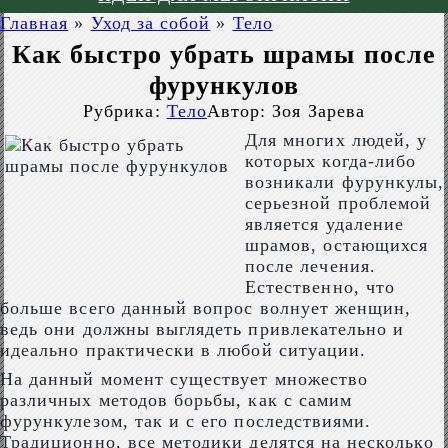
Главная
»
Уход за собой
»
Тело
Как быстро убрать шрамы после
фурункулов
Рубрика:
Тело
Автор:
Зоя Зарева
Для многих людей, у
которых когда-либо
возникали фурункулы,
серьезной проблемой
является удаление
шрамов, остающихся
после лечения.
Естественно, что
больше всего данный вопрос волнует женщин,
ведь они должны выглядеть привлекательно и
идеально практически в любой ситуации.
На данный момент существует множество
различных методов борьбы, как с самим
фурункулезом, так и с его последствиями.
Традиционно, все методики делятся на несколько