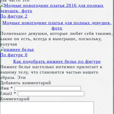
так часто это
По фигуре
2
Модные новогодние платья для полных девушек,
фото
Полненькие девушки, которые любят себя такими,
какие он есть, всегда в выигрыше, поскольку,
излучая
По фигуре
0
Как подобрать нижнее белье по фигуре
Нижнее белье настолько интимно прилегает к
нашему телу, что становится частью нашего
образа. Эти
Добавить комментарий
Имя
*
Email
*
Комментарий