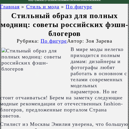
Главная
»
Стиль и мода
»
По фигуре
Стильный образ для полных
модниц: советы российских фэшн-
блогеров
Рубрика:
По фигуре
Автор:
Зоя Зарева
В мире моды нелегко
приходится полным
дамам: дизайнеры и
фотографы любят
работать в основном с
телами современных
модельных
параметров. Но не
стоит отчаиваться! Берем на заметку следующие
модные рекомендации от отечественных fashion-
блогеров, предложенные порталом Страна
советов.
Стилист из Москвы Эмилия уверена, что большую