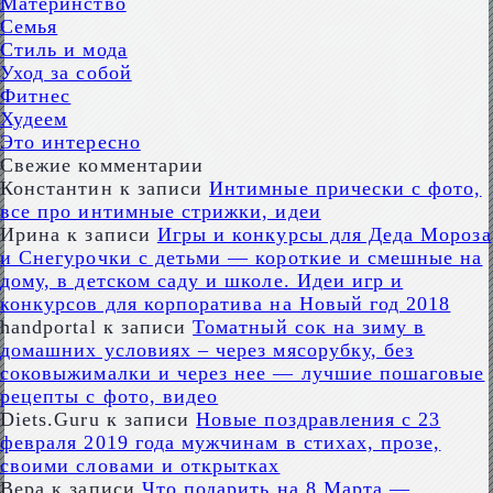
Материнство
Семья
Стиль и мода
Уход за собой
Фитнес
Худеем
Это интересно
Свежие комментарии
Константин
к записи
Интимные прически с фото,
все про интимные стрижки, идеи
Ирина
к записи
Игры и конкурсы для Деда Мороза
и Снегурочки с детьми — короткие и смешные на
дому, в детском саду и школе. Идеи игр и
конкурсов для корпоратива на Новый год 2018
handportal
к записи
Томатный сок на зиму в
домашних условиях – через мясорубку, без
соковыжималки и через нее — лучшие пошаговые
рецепты с фото, видео
Diets.Guru
к записи
Новые поздравления с 23
февраля 2019 года мужчинам в стихах, прозе,
своими словами и открытках
Вера
к записи
Что подарить на 8 Марта —