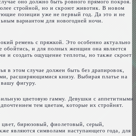
случае оно должно быть ровного прямого покроя.
олее стройной, но и скроют животик. В новом
ующие позиции уже не первый год. Да это и не
альным вариантом для новогодней ночи.
окий ремень с пряжкой. Это особенно актуально
е обойтись, и для полных женщин она является
чи и создать ощущение теплоты, но также скроет
я в этом случае должен быть без драпировок,
ами, расширяющимися книзу. Выбирая платье на
 вашу фигуру.
авильную цветовую гамму. Девушки с аппетитными
дпочтением тем цветам, которые их стройнят.
й цвет, бирюзовый, фиолетовый, серый,
акже являются символами наступающего года, для