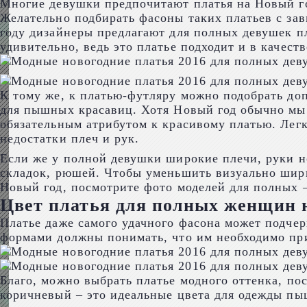
Многие девушки предпочитают платья на Новый го
Желательно подбирать фасоны таких платьев с зав
году дизайнеры предлагают для полных девушек пл
удивительно, ведь это платье подходит и в качест
К тому же, к платью-футляру можно подобрать до
для пышных красавиц. Хотя Новый год обычно мы в
обязательным атрибутом к красивому платью. Легк
недостатки плеч и рук.
Если же у полной девушки широкие плечи, руки не
складок, рюшей. Чтобы уменьшить визуально шир
Новый год, посмотрите фото моделей для полных –
Цвет платья для полных женщин 
Платье даже самого удачного фасона может подче
формами должны понимать, что им необходимо при
Благо, можно выбрать платье модного оттенка, по
коричневый – это идеальные цвета для одежды пы