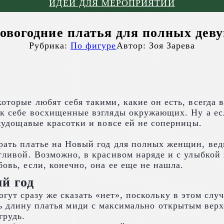
ИДЕИ ДЛЯ МЕРОПРИЯТИЙ
овогодние платья для полных деву
Рубрика:
По фигуре
Автор:
Зоя Зарева
оторые любят себя такими, какие он есть, всегда 
 к себе восхищенные взгляды окружающих. Ну а е
 худощавые красотки и вовсе ей не соперницы.
ать платье на Новый год для полных женщин, ведь
тливой. Возможно, в красивом наряде и с улыбко
овь, если, конечно, она ее еще не нашла.
й год
ут сразу же сказать «нет», поскольку в этом слу
ь длину платья миди с максимально открытым верх
грудь.