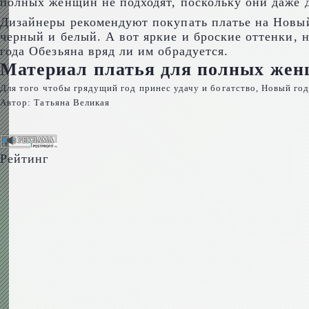
полных женщин не подходят, поскольку они даже 
Дизайнеры рекомендуют покупать платье на Новый 
черный и белый. А вот яркие и броские оттенки, 
года Обезьяна вряд ли им обрадуется.
Материал платья для полных же
Для того чтобы грядущий год принес удачу и богатство, Новый год 
Автор: Татьяна Великая
Рейтинг