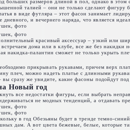
д больших размеров длиной в пол, однако в этом 
ышенной талией – они не только сделают фигуру б
атья в виде футляра – этот фасон занимает лидир
ве дневного, и вечернего наряда, что является иде
полнительный красивый аксессуар – узкий или шир
стречаем дома или в клубе, все же без накидки н
ая накидка-палантин сможет не только укрыть пле
обходимо прикрывать рукавами, причем верх плать
ину плеч, можно надеть платье с длинными рукав
 вы сразу же увидите, какие фасоны подойдут под
на Новый год
ркнуть все недостатки фигуры, если выбрать непр
держиваться не модных тенденций, а отдавать пре
скольку в год Обезьяны будет в тренде темно-сини
шных дам. А вот цвета бежевые, белые, которые т