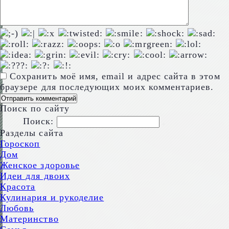
Сохранить моё имя, email и адрес сайта в этом
браузере для последующих моих комментариев.
Поиск по сайту
Поиск:
Разделы сайта
Гороскоп
Дом
Женское здоровье
Идеи для двоих
Красота
Кулинария и рукоделие
Любовь
Материнство