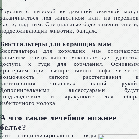
Трусики с широкой не давящей резинкой могут
заканчиваться под животиком или, на передней
части, над ним. Специальные боди заменят еще и,
поддерживающий животик, бандаж.
Бюстгальтеры для кормящих мам
Бюстгальтеры для кормящих мам отличаются
наличием специального «окошка» для удобства
доступа к гуди для кормления. Основным
критерием при выборе такого лифа является
возможность легкого расстегивания и
застегивания «окошка» одной рукой.
Дополнительными аксессуарами будут
«подкладочки» и «ракушки» для сбора
избыточного молока.
А что такое лечебное нижнее
белье?
Это специализированные виды