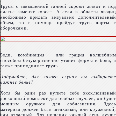
Трусы с завышенной талией скроют живот и под
платье заменят корсет. А если в области ягодиц
необходимо придать визуально дополнительный
объем, то в помощь прейдут трусы-шорты с
оборочками.
Боди, комбинация или грация волшебным
способом безукоризненно утянет формы и бока, а
также приподнимет грудь.
Подумайте, для какого случая вы выбираете
нижнее белье?
Хотя бы один раз купите себе эксклюзивный
роскошный комплект для особых случаев, он будет
мощным оружием для соблазнения. Здесь
материал должен быть шелковый, или кружевной,
или атласный. Для ношения каждый день лучше