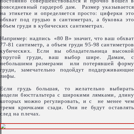
постоянно совершенствовался и прочно вошел в
повседневный гардероб дам. Размер указывается
на этикетке и определяется просто: циферки это
обхват под грудью в сантиметрах, а буковка это
объем груди в кубических сантиметрах.
Например: надпись «80 В» значит, что ваш обхват
77-81 сантиметр, а объем груди 95-98 сантиметров
кубических. Если вы обладательница высокой
упругой груди, ваш выбор шире. Дамам, с
небольшими размерами или потерявшей форму
груди, замечательно подойдут поддерживающие
лифы.
Если грудь большая, то желательно выбирать
модели бюстгальтера с широкими лямками, длину
которых можно регулировать, и с не менее чем
тремя крючками сзади. Они не будут оставлять
след на плечах.