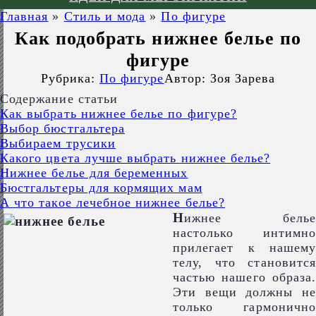
Главная
»
Стиль и мода
»
По фигуре
Как подобрать нижнее белье по
фигуре
Рубрика:
По фигуре
Автор:
Зоя Зарева
Содержание статьи
Как выбрать нижнее белье по фигуре?
Выбор бюстгальтера
Выбираем трусики
Какого цвета лучше выбрать нижнее белье?
Нижнее белье для беременных
Бюстгальтеры для кормящих мам
А что такое лечебное нижнее белье?
Н
ижнее белье
настолько интимно
прилегает к нашему
телу, что становится
частью нашего образа.
Эти вещи должны не
только гармонично