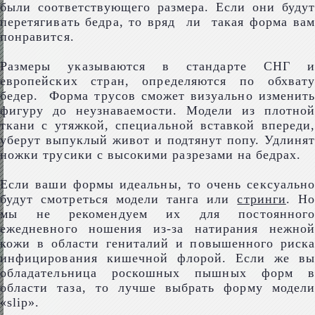
были соответствующего размера. Если они будут
перетягивать бедра, то вряд ли такая форма вам
понравится.
Размеры указываются в стандарте СНГ и
европейских стран, определяются по обхвату
бедер. Форма трусов сможет визуально изменить
фигуру до неузнаваемости. Модели из плотной
ткани с утяжкой, специальной вставкой впереди,
уберут выпуклый живот и подтянут попу. Удлинят
ножки трусики с высокими разрезами на бедрах.
Если ваши формы идеальны, то очень сексуально
будут смотреться модели танга или
стринги
. Но
мы не рекомендуем их для постоянного
ежедневного ношения из-за натирания нежной
кожи в области гениталий и повышенного риска
инфицирования кишечной флорой. Если же вы
обладательница роскошных пышных форм в
области таза, то лучше выбрать форму модели
«slip».