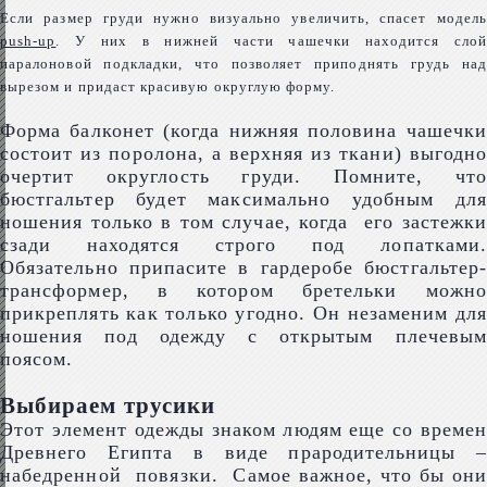
Если размер груди нужно визуально увеличить, спасет модель
push-up
. У них в нижней части чашечки находится слой
паралоновой подкладки, что позволяет приподнять грудь над
вырезом и придаст красивую округлую форму.
Форма балконет (когда нижняя половина чашечки
состоит из поролона, а верхняя из ткани) выгодно
очертит округлость груди. Помните, что
бюстгальтер будет максимально удобным для
ношения только в том случае, когда его застежки
сзади находятся строго под лопатками.
Обязательно припасите в гардеробе бюстгальтер-
трансформер, в котором бретельки можно
прикреплять как только угодно. Он незаменим для
ношения под одежду с открытым плечевым
поясом.
Выбираем трусики
Этот элемент одежды знаком людям еще со времен
Древнего Египта в виде прародительницы –
набедренной повязки. Самое важное, что бы они