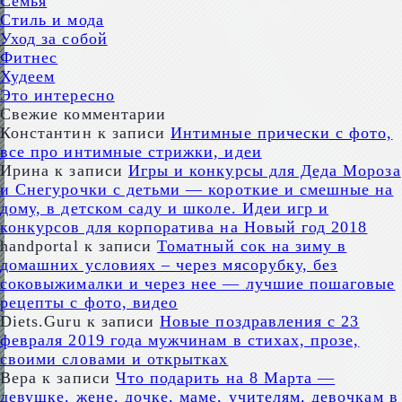
Семья
Стиль и мода
Уход за собой
Фитнес
Худеем
Это интересно
Свежие комментарии
Константин
к записи
Интимные прически с фото,
все про интимные стрижки, идеи
Ирина
к записи
Игры и конкурсы для Деда Мороза
и Снегурочки с детьми — короткие и смешные на
дому, в детском саду и школе. Идеи игр и
конкурсов для корпоратива на Новый год 2018
handportal
к записи
Томатный сок на зиму в
домашних условиях – через мясорубку, без
соковыжималки и через нее — лучшие пошаговые
рецепты с фото, видео
Diets.Guru
к записи
Новые поздравления с 23
февраля 2019 года мужчинам в стихах, прозе,
своими словами и открытках
Вера
к записи
Что подарить на 8 Марта —
девушке, жене, дочке, маме, учителям, девочкам в