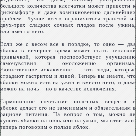
большого количества клетчатки может привести к
дискомфорту и даже возникновению дальнейших
проблем. Лучше всего ограничиться трапезой из
двух-трех сладких сочных плодов после ужина,
или вместо него.
Если же с весом все в порядке, то одно — два
яблока в вечернее время может стать неплохой
привычкой, которая поспособствует улучшению
самочувствия и омоложению организма.
Единственное исключение — это люди, которые
страдают гастритом и язвой. Теперь вы знаете, что
яблоки можно есть на ужин и вместо него, и даже
можно на ночь – но в качестве исключения.
Гармоничное сочетание полезных веществ в
яблоке делает его не заменимым и обязательным в
рационе питания. На вопрос о том, можно ли
кушать яблоки на ночь или на ужин, мы ответили,
теперь поговорим о пользе яблок.