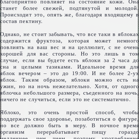
благоприятно повлияет на состояние кожи. Она
станет более свежей, подтянутой и молодой.
Происходит это, опять же, благодаря входящему в
состав пектину.
Однако, не стоит забывать, что все таки в яблоках
содержится фруктоза, которая может немного
повлиять на ваш вес и на целлюлит, с не очень
хорошей для вас стороны. Но это лишь в том
случае, если вы будете есть яблоки за 2 часа до
сна и целыми тазиками. Идеальное время для
яблок вечером – это до 19:00. И не более 2-ух
яблок. Таким образом, яблоки можно есть на
ужин, но на ночь нежелательно. Хотя, от одного
яблочка небольшого размера, съеденного на ночь,
ничего не случиться, если это не систематично.
Яблоко, это очень простой способ, чтобы
поддержать свое здоровье, позаботиться о фигуре,
но все должно быть в меру. В ночное время
организм перерабатывает пищу гораздо
медленнее, чем днем, поэтому употребление