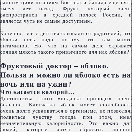
ранним цивилизациям Востока и Запада еще пять
тысяч лет назад. Фрукт, который очень
распространен в средней полосе России, и
является чуть не самым доступным.
Конечно, все с детства слышали от родителей, что
яблоки есть надо, потому что там много
витаминов. Но, что на самом деле скрывает
сочная мякоть такого привычного для нас яблока?
Фруктовый доктор – яблоко.
Польза и можно ли яблоко есть на
ночь или на ужин?
Что касается калорий…
Достоинства этого «подарка природы» очень
большие. Клетчатка яблок имеет способность
очень долго усваиваться в организме, не позволяя,
появиться чувству голода при этом, имея
незначительную калорийность. Это важно для
людей, которые хотят сбросить лишние