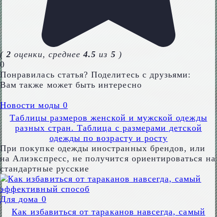
(
2
оценки, среднее
4.5
из
5
)
0
Понравилась статья? Поделитесь с друзьями:
Вам также может быть интересно
Новости моды
0
Таблицы размеров женской и мужской одежды
разных стран. Таблица с размерами детской
одежды по возрасту и росту
При покупке одежды иностранных брендов, или
на Алиэкспресс, не получится ориентироваться на
стандартные русские
Для дома
0
Как избавиться от тараканов навсегда, самый