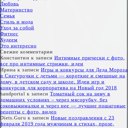
Любовь
Материнство
Семья
Стиль и мода
Уход за собой
Фитнес
Худеем
Это интересно
Свежие комментарии
Константин
к записи
Интимные прически с фото,
все про интимные стрижки, идеи
Ирина
к записи
Игры и конкурсы для Деда Мороза
и Снегурочки с детьми — короткие и смешные на
дому, в детском саду и школе. Идеи игр и
конкурсов для корпоратива на Новый год 2018
handportal
к записи
Томатный сок на зиму в
домашних условиях – через мясорубку, без
соковыжималки и через нее — лучшие пошаговые
рецепты с фото, видео
Diets.Guru
к записи
Новые поздравления с 23
февраля 2019 года мужчинам в стихах, прозе,