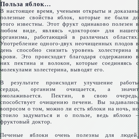
Польза яблок…
В настоящее время, учеными открыты и доказаны
полезные свойства яблок, которые не были до
этого известны. Этот фрукт одинаково полезен в
любом виде, являясь «доктором» для нашего
организма, работающий в различных областях.
Употребление одного-двух неочищенных плодов в
день способно снизить уровень холестерина в
крови. Это происходит благодаря содержанию в
них пектина и волокон, которые соединяясь с
молекулами холестерина, выводят его.
В результате происходит улучшение работы
сердца, организм очищается, а значит
омолаживается. Пектин, в свою очередь,
способствует очищению печени. Вы задавались
вопросом о том, можно ли есть яблоки на ночь, но
стоило задуматься и о пользе, ведь яблоко –
фруктовый доктор.
Печеные яблоки очень полезны для людей,