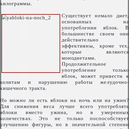
килограммы.
Существует немало диет,
основанных на
употреблении яблок. В
большинстве своем они
действительно
эффективны, кроме тех,
которые являются
монодиетами.
Продолжительное
употребление только
яблок, может привести к
колитам и нарушению работы желудочно-
кишечного тракта.
Но можно ли есть яблоки на ночь или на ужин?
Для снижения веса лучше всего употреблять
яблоки вместо ужина, но в умеренных
количествах. Это не только поспособствует
улучшению фигуры, но в значительной степени