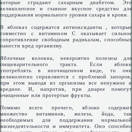
которые страдают сахарным диабетом. Это
великолепное и главное вкусное средство для
поддержания нормального уровня сахара в крови.
В яблоках содержатся антиоксиданты , которые
совместно с витамином С оказывает сильное
сопротивление свободным радикалам, способных
нанести вред организму.
Яблочные волокна, невероятно полезны для
пищеварительного тракта. Если яблоки
употреблять в неочищенном виде, то они
великолепно справляются с проблемой запоров,
при этом выводя из организма все ненужное и
вредное. И, напротив, при диарее помогут
очищенные или протертые фрукты.
Помимо всего прочего, яблоко содержит
множество витаминов, железа, йода, так
необходимых для поддержания нормальной
жизнедеятельности и иммунитета. Оно способно