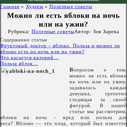
Главная
»
Худеем
»
Полезные советы
Можно ли есть яблоки на ночь
или на ужин?
Рубрика:
Полезные советы
Автор:
Зоя Зарева
Содержание статьи
Фруктовый доктор – яблоко. Польза и можно ли
яблоко есть на ночь или на ужин?
Что касается калорий…
Польза яблок…
В
опросом о том,
можно ли есть яблоки
на ночь или на ужин,
задавалась каждая
девушка, трепетно
следящая за своей
фигурой. В нашей
статье мы рассмотрим,
яблоки на ночь – вред или польза для
веса? Яблоко — это плод, который был известен