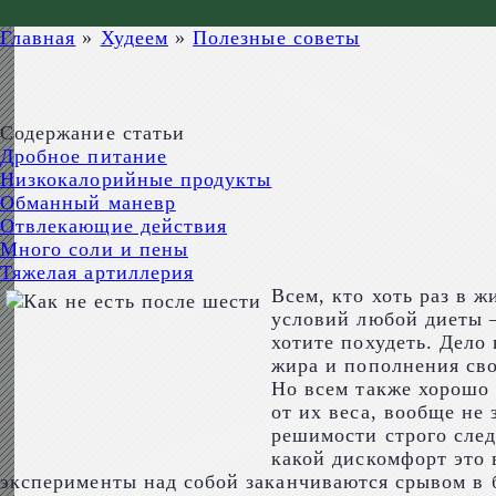
Главная
»
Худеем
»
Полезные советы
Содержание статьи
Дробное питание
Низкокалорийные продукты
Обманный маневр
Отвлекающие действия
Много соли и пены
Тяжелая артиллерия
Всем, кто хоть раз в 
условий любой диеты –
хотите похудеть. Дело
жира и пополнения сво
Но всем также хорошо 
от их веса, вообще не
решимости строго след
какой дискомфорт это 
эксперименты над собой заканчиваются срывом в б