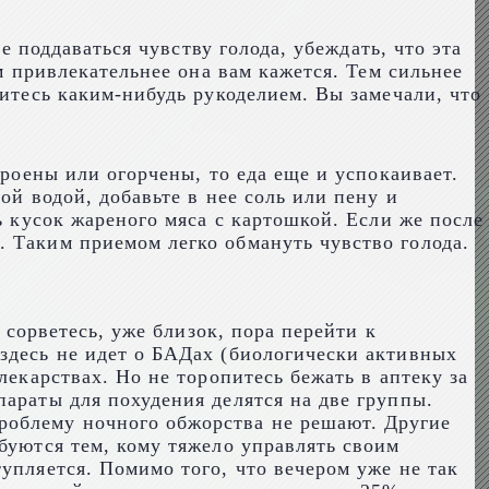
е поддаваться чувству голода, убеждать, что эта
м привлекательнее она вам кажется. Тем сильнее
митесь каким-нибудь рукоделием. Вы замечали, что
троены или огорчены, то еда еще и успокаивает.
ой водой, добавьте в нее соль или пену и
ь кусок жареного мяса с картошкой. Если же после
. Таким приемом легко обмануть чувство голода.
 сорветесь, уже близок, пора перейти к
здесь не идет о БАДах (биологически активных
лекарствах. Но не торопитесь бежать в аптеку за
параты для похудения делятся на две группы.
роблему ночного обжорства не решают. Другие
буются тем, кому тяжело управлять своим
упляется. Помимо того, что вечером уже не так