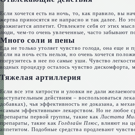
Если хочется есть на ночь, то, как правило, вы на
жертва приносятся не напрасно и так далее. Но эт
разжигается аппетит. Отвлеките себя от этих мыс
люди, чем-то очень увлеченные, часто забывают п
Много соли и пены
Еда не только утоляет чувство голода, она еще и 
Если на ночь есть нельзя, но очень хочется полож
погрузитесь в нее по самые уши. Чувство легкости
водных процедур осталось чувство дискомфорта, 
Тяжелая артиллерия
Если все эти хитрости и уловки не дали желаемого 
наступательным действиям – воспользоваться лека
добавках), чья эффективность не доказана, а меха
«самым эффективным» лекарством. Но не любое сре
Препараты первой группы, такие как
Листата Ми
препараты, такие как
Голдлайн Плюс
, влияют на ц
аппетитом. Подобные средства продлевают чувство