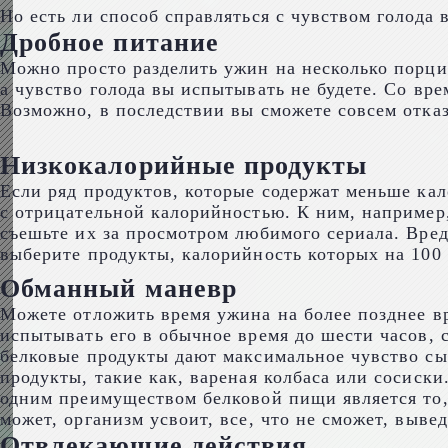
Но есть ли способ справляться с чувством голода 
Дробное питание
Можно просто разделить ужин на несколько порций
а чувство голода вы испытывать не будете. Со в
Возможно, в последствии вы сможете совсем отка
Низкокалорийные продукты
Если ряд продуктов, которые содержат меньше кал
с отрицательной калорийностью. К ним, например,
съешьте их за просмотром любимого сериала. Вре
выберите продукты, калорийность которых на 100 
Обманный маневр
Можете отложить время ужина на более позднее вр
испытывать его в обычное время до шести часов, 
белковые продукты дают максимальное чувство сы
продукты, такие как, вареная колбаса или сосиск
одним преимуществом белковой пищи является то, 
может, организм усвоит, все, что не сможет, вывед
Отвлекающие действия