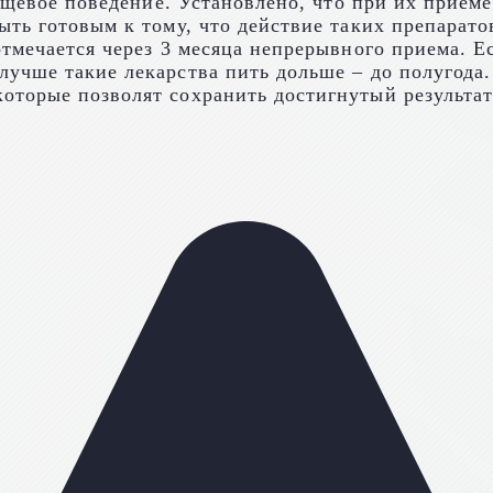
пищевое поведение. Установлено, что при их прием
ть готовым к тому, что действие таких препарато
тмечается через 3 месяца непрерывного приема. Ес
чше такие лекарства пить дольше – до полугода. Т
торые позволят сохранить достигнутый результат 