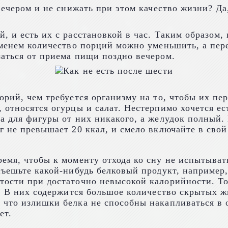
вечером и не снижать при этом качество жизни? Да,
, и есть их с расстановкой в час. Таким образом,
ременем количество порций можно уменьшить, а п
заться от приема пищи поздно вечером.
орий, чем требуется организму на то, чтобы их п
 относятся огурцы и салат. Нестерпимо хочется е
да для фигуры от них никакого, а желудок полный
г не превышает 20 ккал, и смело включайте в свой
емя, чтобы к моменту отхода ко сну не испытыват
съешьте какой-нибудь белковый продукт, например,
тости при достаточно невысокой калорийности. То
и. В них содержится большое количество скрытых ж
что излишки белка не способны накапливаться в о
ет.