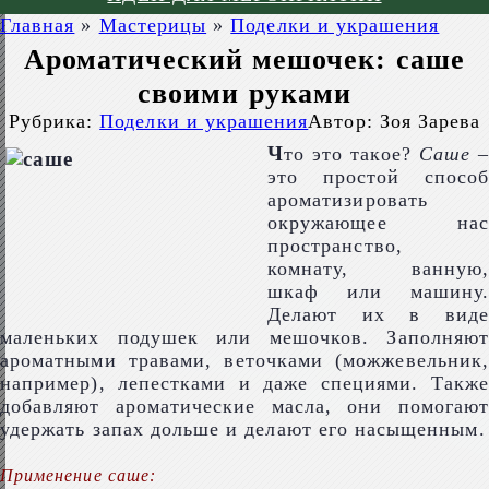
Главная
»
Мастерицы
»
Поделки и украшения
Ароматический мешочек: саше
своими руками
Рубрика:
Поделки и украшения
Автор:
Зоя Зарева
Ч
то это такое?
Саше
–
это простой способ
ароматизировать
окружающее нас
пространство,
комнату, ванную,
шкаф или машину.
Делают их в виде
маленьких подушек или мешочков. Заполняют
ароматными травами, веточками (можжевельник,
например), лепестками и даже специями. Также
добавляют ароматические масла, они помогают
удержать запах дольше и делают его насыщенным.
Применение саше: