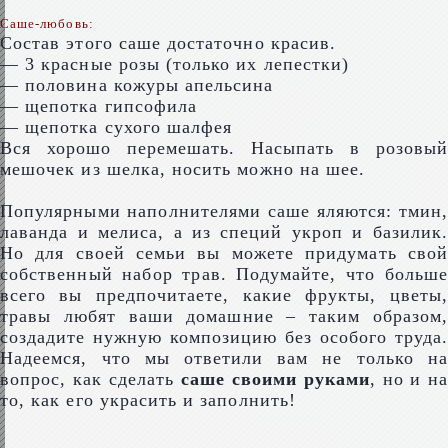
Саше-любовь:
Состав этого саше достаточно красив.
— 3 красные розы (только их лепестки)
— половина кожуры апельсина
— щепотка гипсофила
— щепотка сухого шалфея
Вся хорошо перемешать. Насыпать в розовый
мешочек из шелка, носить можно на шее.
Популярными наполнителями саше яляются: тмин,
лаванда и мелиса, а из специй укроп и базилик.
Но для своей семьи вы можете придумать свой
собственный набор трав. Подумайте, что больше
всего вы предпочитаете, какие фрукты, цветы,
травы любят ваши домашние – таким образом,
создадите нужную композицию без особого труда.
Надеемся, что мы ответили вам не только на
вопрос, как сделать
саше своими руками
, но и на
то, как его украсить и заполнить!