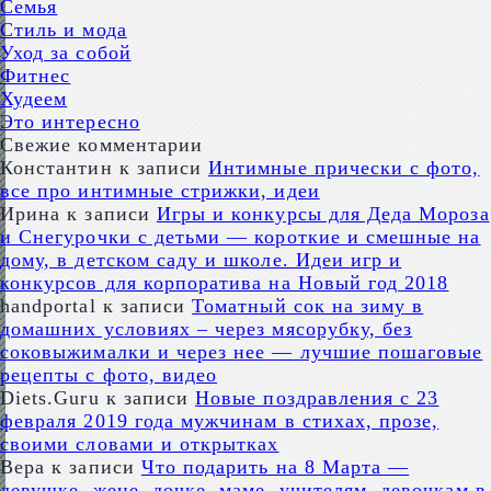
Семья
Стиль и мода
Уход за собой
Фитнес
Худеем
Это интересно
Свежие комментарии
Константин
к записи
Интимные прически с фото,
все про интимные стрижки, идеи
Ирина
к записи
Игры и конкурсы для Деда Мороза
и Снегурочки с детьми — короткие и смешные на
дому, в детском саду и школе. Идеи игр и
конкурсов для корпоратива на Новый год 2018
handportal
к записи
Томатный сок на зиму в
домашних условиях – через мясорубку, без
соковыжималки и через нее — лучшие пошаговые
рецепты с фото, видео
Diets.Guru
к записи
Новые поздравления с 23
февраля 2019 года мужчинам в стихах, прозе,
своими словами и открытках
Вера
к записи
Что подарить на 8 Марта —
девушке, жене, дочке, маме, учителям, девочкам в