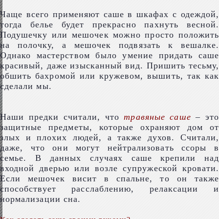
Чаще всего применяют саше в шкафах с одеждой,
тогда белье будет прекрасно пахнуть весной.
Подушечку или мешочек можно просто положить
на полочку, а мешочек подвязать к вешалке.
Однако мастерством было умение придать саше
красивый, даже изысканный вид. Пришить тесьму,
обшить бахромой или кружевом, вышить, так как
сделали мы.
Наши предки считали, что
травяные саше
– это
защитные предметы, которые охраняют дом от
злых и плохих людей, а также духов. Считали,
даже, что они могут нейтрализовать ссоры в
семье. В данных случаях саше крепили над
входной дверью или возле супружеской кровати.
Если мешочек висит в спальне, то он также
способствует расслаблению, релаксации и
нормализации сна.