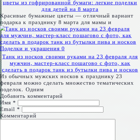
цветы из гофрированной бумаги: легкие поделки
для детей на 8 марта
Красивые бумажные цветы — отличный вариант
подарка к празднику 8 марта для мамы и
Поделки и украшения
0
Танк из носков своими руками на 23 февраля для
мужчин, мастер-класс пошагово с фото, как
сделать в подарок танк из бутылки пива и носков
Из обычных мужских носков к празднику 23
февраля можно сделать множество тематических
поделок. Одним
Добавить комментарий
Имя
*
Email
*
Комментарий