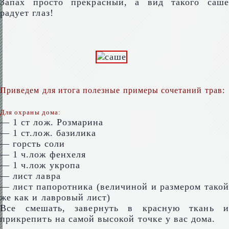
Запах просто прекрасный, а вид такого саше
радует глаз!
Приведем для итога полезные примеры сочетаний трав:
Для охраны дома:
— 1 ст лож. Розмарина
— 1 ст.лож. базилика
— горсть соли
— 1 ч.лож фенхеля
— 1 ч.лож укропа
— лист лавра
— лист папоротника (величиной и размером такой
же как и лавровый лист)
Все смешать, завернуть в красную ткань и
прикрепить на самой высокой точке у вас дома.