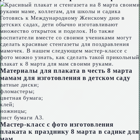
Готовясь к Международному Женскому дню в
детских садах, дети обычно изготавливают
множество открыток и поделок. Но также
воспитатели вместе со своими учениками могут
сделать красивые стенгазеты для поздравления
мамочек. В нашем следующем мастер-классе с
фото можно узнать, как сделать такой прикольный
плакат к 8 марта для мам своими руками.
Материалы для плаката в честь 8 марта
мамам для изготовления в детском саду
ватные диски;
фломастеры;
цветная бумага;
клей;
ножницы;
лист бумаги А3.
Мастер-класс с фото изготовления
плаката к празднику 8 марта в садике для
мам