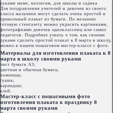
Для поздравления учителей и девочек из своего
класса мальчики могут сделать очень простой и
прикольный плакат из бумаги. По желанию
готовую стенгазету можно украсить картинками,
фотографиями девочек одноклассниц или самих
педагогов. Подробнее узнать о том, как своими
руками сделать простой плакат к 8 марта в школу,
можно в нашем пошаговом мастер-классе с фото.
Материалы для изготовления плаката к 8
марта в школу своими руками
лист бумаги А3;
цветная и обычная бумага;
ножницы;
гуашь;
карандаш;
клей.
Мастер-класс с пошаговыми фото
изготовления плаката к празднику 8
марта своими руками