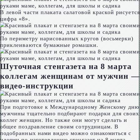
В левой части плаката салатовой краской рисуется
цифра «8».
По периметру нарисованных кругов (восьмерки)
приклеиваются бумажные ромашки.
Шуточная стенгазета на 8 марта
коллегам женщинам от мужчин —
видео-инструкции
При подготовке к Международному Женскому дню
мужчины тщательно подбирают подарки для своих
коллег женщин. Но также они могут сделать и
общее поздравление своим сотрудницам. В
подобранных нами видео можно ознакомиться с
идеями по изготовлению стенгазет на 8 марта