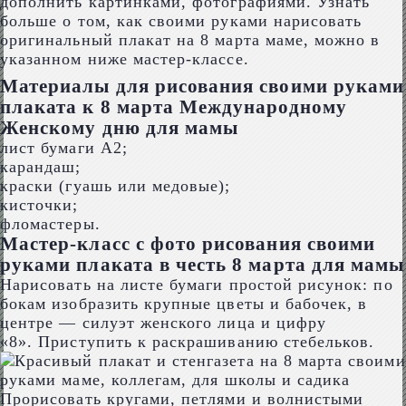
дополнить картинками, фотографиями. Узнать
больше о том, как своими руками нарисовать
оригинальный плакат на 8 марта маме, можно в
указанном ниже мастер-классе.
Материалы для рисования своими руками
плаката к 8 марта Международному
Женскому дню для мамы
лист бумаги А2;
карандаш;
краски (гуашь или медовые);
кисточки;
фломастеры.
Мастер-класс с фото рисования своими
руками плаката в честь 8 марта для мамы
Нарисовать на листе бумаги простой рисунок: по
бокам изобразить крупные цветы и бабочек, в
центре — силуэт женского лица и цифру
«8». Приступить к раскрашиванию стебельков.
Прорисовать кругами, петлями и волнистыми