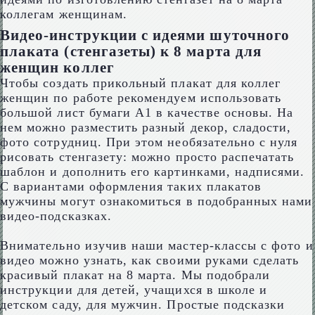
коллегам женщинам.
Видео-инструкции с идеями шуточного
плаката (стенгазеты) к 8 марта для
женщин коллег
Чтобы создать прикольный плакат для коллег
женщин по работе рекомендуем использовать
большой лист бумаги А1 в качестве основы. На
нем можно разместить разный декор, сладости,
фото сотрудниц. При этом необязательно с нуля
рисовать стенгазету: можно просто распечатать
шаблон и дополнить его картинками, надписями.
С вариантами оформления таких плакатов
мужчины могут ознакомиться в подобранных нами
видео-подсказках.
Внимательно изучив наши мастер-классы с фото и
видео можно узнать, как своими руками сделать
красивый плакат на 8 марта. Мы подобрали
инструкции для детей, учащихся в школе и
детском саду, для мужчин. Простые подсказки