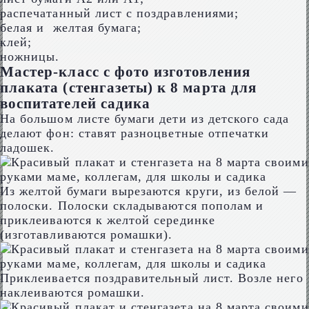
распечатанный лист с поздравлениями;
белая и желтая бумага;
клей;
ножницы.
Мастер-класс с фото изготовления
плаката (стенгазеты) к 8 марта для
воспитателей садика
На большом листе бумаги дети из детского сада
делают фон: ставят разноцветные отпечатки
ладошек.
Из желтой бумаги вырезаются круги, из белой —
полоски. Полоски складываются пополам и
приклеиваются к желтой серединке
(изготавливаются ромашки).
Приклеивается поздравительный лист. Возле него
наклеиваются ромашки.