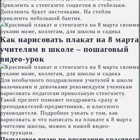
Приклеить к стенгазете соцветия и стебельки.
Дополнить букет листочками. На стебли
приклеить небольшой бантик.
Как нарисовать плакат на 8 марта
учителям в школе – пошаговый
видео-урок
Для необычного поздравления учителей в школе
мальчиками и девочками рекомендуем ученикам
нарисовать педагогам прикольную стенгазету.
Такой презент поможет поздравить сразу и
преподавателей-предметников, и классного
руководителя. Подробнее узнать о том, как
нарисовать и что написать на плакате к 8 марта
учителям школы, можно в нашей видео-
инструкции.
Пошаговое видео по рисованию красивого