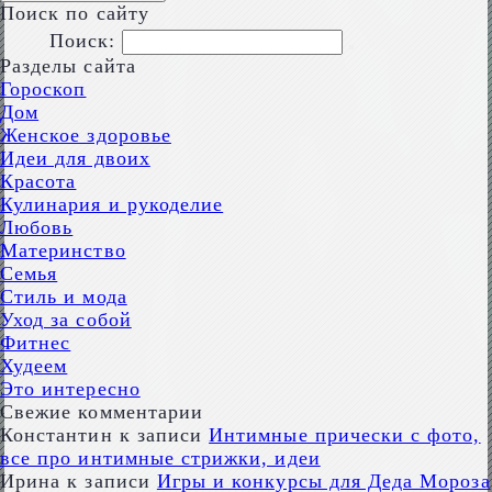
Поиск по сайту
Поиск:
Разделы сайта
Гороскоп
Дом
Женское здоровье
Идеи для двоих
Красота
Кулинария и рукоделие
Любовь
Материнство
Семья
Стиль и мода
Уход за собой
Фитнес
Худеем
Это интересно
Свежие комментарии
Константин
к записи
Интимные прически с фото,
все про интимные стрижки, идеи
Ирина
к записи
Игры и конкурсы для Деда Мороза