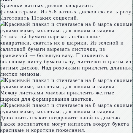
Краешки ватных дисков раскрасить
фломастерами. Из 5-6 ватных дисков склеить розу.
Изготовить 11таких соцветий.
Из желтой бумаги нарезать небольшие
квадратики, скатать их в шарики. Из зеленой и
салатовой бумаги вырезать листочки, из
оранжевой — большую вазу. Приклеить к
большому листу бумаги вазу, листочки и цветы из
ватных дисков. Над розочками приклеить длинные
листки мимозы.
Между листками мимозы приклеить желтые
шарики для формирования цветков.
Дополнить плакат поздравительной надписью.
Также воспитатели могут написать вокруг букета
красивые и короткие пожелания.