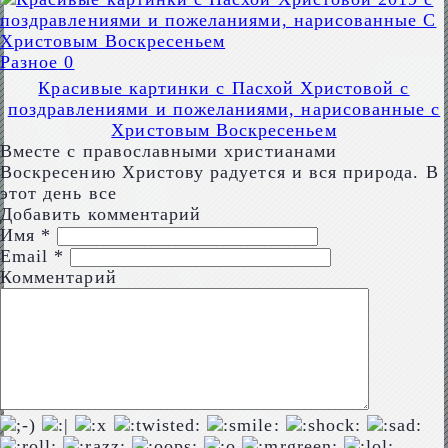
Разное
0
Красивые картинки с Пасхой Христовой с
поздравлениями и пожеланиями, нарисованные с
Христовым Воскресеньем
Вместе с православными христианами
Воскресению Христову радуется и вся природа. В
этот день все
Добавить комментарий
Имя
*
Email
*
Комментарий