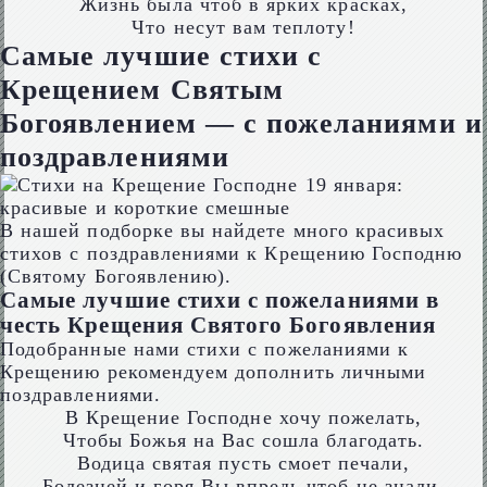
Жизнь была чтоб в ярких красках,
Что несут вам теплоту!
Самые лучшие стихи с
Крещением Святым
Богоявлением — с пожеланиями и
поздравлениями
В нашей подборке вы найдете много красивых
стихов с поздравлениями к Крещению Господню
(Святому Богоявлению).
Самые лучшие стихи с пожеланиями в
честь Крещения Святого Богоявления
Подобранные нами стихи с пожеланиями к
Крещению рекомендуем дополнить личными
поздравлениями.
В Крещение Господне хочу пожелать,
Чтобы Божья на Вас сошла благодать.
Водица святая пусть смоет печали,
Болезней и горя Вы впредь чтоб не знали.