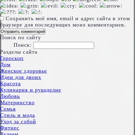
Сохранить моё имя, email и адрес сайта в этом
браузере для последующих моих комментариев.
Поиск по сайту
Поиск:
Разделы сайта
Гороскоп
Дом
Женское здоровье
Идеи для двоих
Красота
Кулинария и рукоделие
Любовь
Материнство
Семья
Стиль и мода
Уход за собой
Фитнес
Худеем