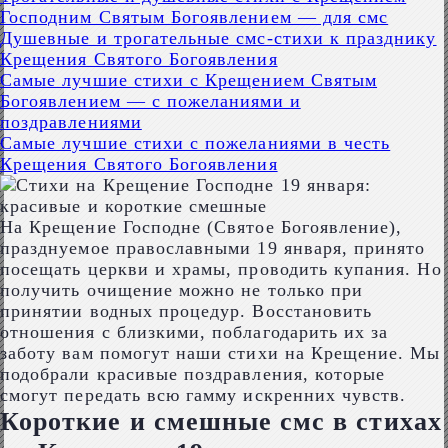
Господним Святым Богоявлением — для смс
Душевные и трогательные смс-стихи к празднику
Крещения Святого Богоявления
Самые лучшие стихи с Крещением Святым
Богоявлением — с пожеланиями и
поздравлениями
Самые лучшие стихи с пожеланиями в честь
Крещения Святого Богоявления
На Крещение Господне (Святое Богоявление),
празднуемое православными 19 января, принято
посещать церкви и храмы, проводить купания. Но
получить очищение можно не только при
принятии водных процедур. Восстановить
отношения с близкими, поблагодарить их за
заботу вам помогут наши стихи на Крещение. Мы
подобрали красивые поздравления, которые
смогут передать всю гамму искренних чувств.
Короткие и смешные смс в стихах