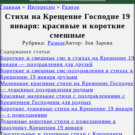
Главная
»
Интересно
»
Разное
Стихи на Крещение Господне 19
января: красивые и короткие
смешные
Рубрика:
Разное
Автор:
Зоя Зарева
Содержание статьи
Короткие и смешные смс в стихах на Крещение 19
января — поздравления для друзей
Короткие и смешные смс-поздравления в стихах к
Крещению 19 января друзьям
Маленькие красивые стихи на Крещение Господне
— душевные поздравления родным
Красивые маленькие стихи с поздравлениями с
Крещением Господним для родных
Короткие душевные стихи на Крещение 19 января
— с пожеланиями
Душевные короткие стихи с пожеланиями к
празднику Крещения 19 января
Трогательные и душевные стихи с Крещением