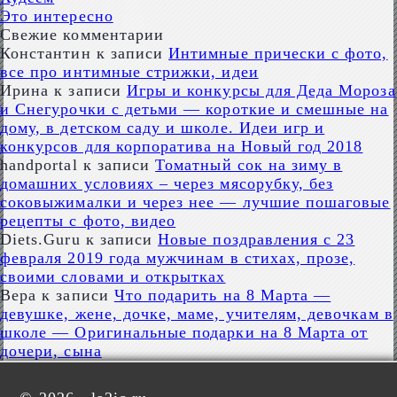
Это интересно
Свежие комментарии
Константин
к записи
Интимные прически с фото,
все про интимные стрижки, идеи
Ирина
к записи
Игры и конкурсы для Деда Мороза
и Снегурочки с детьми — короткие и смешные на
дому, в детском саду и школе. Идеи игр и
конкурсов для корпоратива на Новый год 2018
handportal
к записи
Томатный сок на зиму в
домашних условиях – через мясорубку, без
соковыжималки и через нее — лучшие пошаговые
рецепты с фото, видео
Diets.Guru
к записи
Новые поздравления с 23
февраля 2019 года мужчинам в стихах, прозе,
своими словами и открытках
Вера
к записи
Что подарить на 8 Марта —
девушке, жене, дочке, маме, учителям, девочкам в
школе — Оригинальные подарки на 8 Марта от
дочери, сына