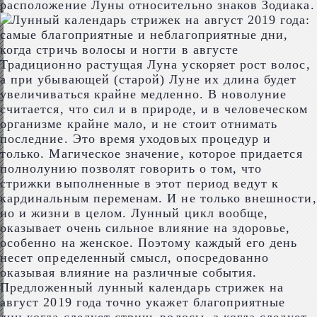
расположение Луны относительно знаков Зодиака.
Традиционно растущая Луна ускоряет рост волос,
а при убывающей (старой) Луне их длина будет
увеличиваться крайне медленно. В новолуние
считается, что сил и в природе, и в человеческом
организме крайне мало, и не стоит отнимать
последние. Это время уходовых процедур и
только. Магическое значение, которое придается
полнолунию позволят говорить о том, что
стрижки выполненные в этот период ведут к
кардинальным переменам. И не только внешности,
но и жизни в целом. Лунный цикл вообще,
оказывает очень сильное влияние на здоровье,
особенно на женское. Поэтому каждый его день
несет определенный смысл, опосредованно
оказывая влияние на различные события.
Предложенный лунный календарь стрижек на
август 2019 года точно укажет благоприятные