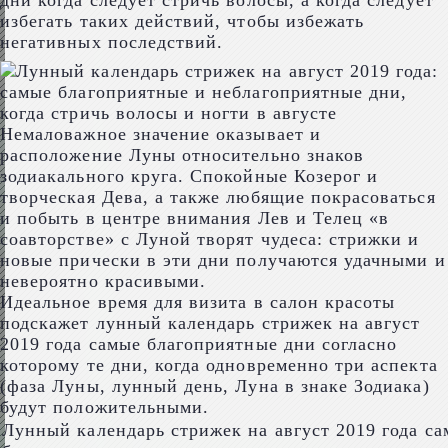
дни когда следует стричь волосы, а когда следует
избегать таких действий, чтобы избежать
негативных последствий.
Немаловажное значение оказывает и
расположение Луны относительно знаков
зодиакального круга. Спокойные Козерог и
творческая Дева, а также любящие покрасоваться
и побыть в центре внимания Лев и Телец «в
соавторстве» с Луной творят чудеса: стрижки и
новые прически в эти дни получаются удачными и
невероятно красивыми.
Идеальное время для визита в салон красоты
подскажет лунный календарь стрижек на август
2019 года самые благоприятные дни согласно
которому те дни, когда одновременно три аспекта
(фаза Луны, лунный день, Луна в знаке Зодиака)
будут положительными.
Лунный календарь стрижек на август 2019 года с