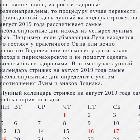
состояние волос, их рост и здоровье
разнонаправлены, то процедуру лучше перенести.
Приведенный здесь лунный календарь стрижек на
август 2019 года рассчитывает самые
неблагоприятные дни исходя из четырех лунных
фаз. Например, если убывающая Луна находится
«в гостях» у практичного Овна или вечно
занятого Водолея, они не смогут украсить ваш
поход в парикмахерскую и не помогут сделать
волосы более здоровыми. В этом случае лунный
календарь стрижек на август 2019 года самые
неблагоприятные дни определит с учетом
соотношения Луны и знаков Зодиака.
Лунный календарь стрижек на август 2019 года с
неблагоприятные дни
ПН
ВТ
СР
ЧТ
ПТ
СБ
1
2
3
5
6
7
8
9
10
12
13
14
15
16
17
19
20
21
22
23
24