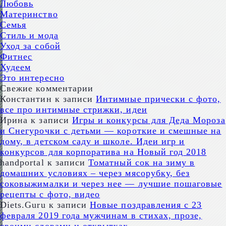
Любовь
Материнство
Семья
Стиль и мода
Уход за собой
Фитнес
Худеем
Это интересно
Свежие комментарии
Константин
к записи
Интимные прически с фото,
все про интимные стрижки, идеи
Ирина
к записи
Игры и конкурсы для Деда Мороза
и Снегурочки с детьми — короткие и смешные на
дому, в детском саду и школе. Идеи игр и
конкурсов для корпоратива на Новый год 2018
handportal
к записи
Томатный сок на зиму в
домашних условиях – через мясорубку, без
соковыжималки и через нее — лучшие пошаговые
рецепты с фото, видео
Diets.Guru
к записи
Новые поздравления с 23
февраля 2019 года мужчинам в стихах, прозе,