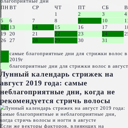
благоприятные дни
ПН
ВТ
СР
ЧТ
ПТ
СБ
1
2
3
4
5
6
7
8
9
10
1
12
13
14
15
16
17
1
19
20
21
22
23
24
2
26
27
28
29
30
31
самые благоприятные дни для стрижки волос в
2019г
благоприятные дни для стрижки волос в август
Лунный календарь стрижек на
август 2019 года: самые
неблагоприятные дни, когда не
рекомендуется стричь волосы
Если же векторы факторов, влияющих на