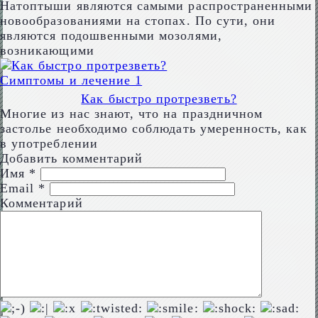
Натоптыши являются самыми распространенными
новообразованиями на стопах. По сути, они
являются подошвенными мозолями,
возникающими
Симптомы и лечение
1
Как быстро протрезветь?
Многие из нас знают, что на праздничном
застолье необходимо соблюдать умеренность, как
в употреблении
Добавить комментарий
Имя
*
Email
*
Комментарий