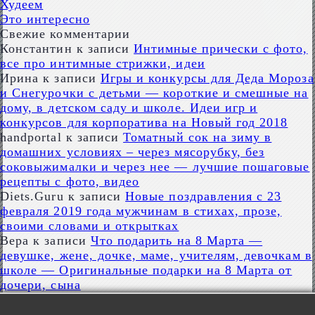
Худеем
Это интересно
Свежие комментарии
Константин
к записи
Интимные прически с фото,
все про интимные стрижки, идеи
Ирина
к записи
Игры и конкурсы для Деда Мороза
и Снегурочки с детьми — короткие и смешные на
дому, в детском саду и школе. Идеи игр и
конкурсов для корпоратива на Новый год 2018
handportal
к записи
Томатный сок на зиму в
домашних условиях – через мясорубку, без
соковыжималки и через нее — лучшие пошаговые
рецепты с фото, видео
Diets.Guru
к записи
Новые поздравления с 23
февраля 2019 года мужчинам в стихах, прозе,
своими словами и открытках
Вера
к записи
Что подарить на 8 Марта —
девушке, жене, дочке, маме, учителям, девочкам в
школе — Оригинальные подарки на 8 Марта от
дочери, сына