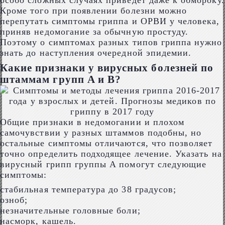
особо сложных случаях приведет даже к обмороку.
Кроме того при появлении болезни можно
перепутать симптомы гриппа и ОРВИ у человека,
приняв недомогание за обычную простуду.
Поэтому о симптомах разных типов гриппа нужно
знать до наступления очередной эпидемии.
Какие признаки у вирусных болезней по
штаммам групп A и B?
Общие признаки в недомогании и плохом
самочувствии у разных штаммов подобны, но
остальные симптомы отличаются, что позволяет
точно определить подходящее лечение. Указать на
вирусный грипп группы A помогут следующие
симптомы:
стабильная температура до 38 градусов;
озноб;
незначительные головные боли;
насморк, кашель.