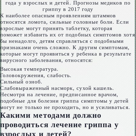
К наиболее опасным проявлениям штаммов
относятся ломота, сильные головные боли. Если
взрослые могут принять таблетку, которая
поможет избавить их от подобных симптомов хотя
бы ненадолго, детям справляться с подобными
признаками очень сложно. К другим симптомам,
которые могут проявиться у ребенка в результате
вирусного заболевания, относятся:
Высокая температура.
Головокружения, слабость.
Сильный озноб.
Слабовыраженный насморк, сухой кашель.
Несмотря на лечение, предписанное врачом,
подобные для болезни гриппа симптомы у детей
могут не только не проходить, но и усиливаться.
Какими методами должно
проводиться лечение гриппа у
взрослых и детей?