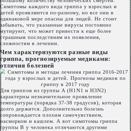
большому количеству человеческих смертей.
Симптомы каждого вида гриппа у взрослых и
детей проявляются по-разному, но все они в
одинаковой мере опасны для людей. Не стоит
забывать, что указанные вирусы постоянно
мутируют, что может привести к еще более
страшным последствиям их появления,
сложностям в лечении.
Чем характеризуются разные виды
гриппа, прогнозируемые медиками:
отличия болезней
Для гриппов из группы A (H1N1 и H3N2)
характерны незначительное проявление
температуры (порядка 37-38 градусов), которая
долго держится. Дополнительно болезнь
сопровождается плохим самочувствием,
насморком и кашлем. А вот симптомы гриппа
группы B у человека отличаются другими