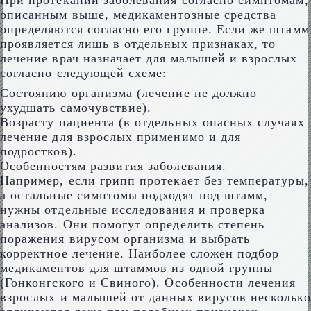
При протекании заболевания согласно симптомам,
описанным выше, медикаментозные средства
определяются согласно его группе. Если же штамм
проявляется лишь в отдельных признаках, то
лечение врач назначает для малышей и взрослых
согласно следующей схеме:
Состоянию организма (лечение не должно
ухудшать самочувствие).
Возрасту пациента (в отдельных опасных случаях
лечение для взрослых применимо и для
подростков).
Особенностям развития заболевания.
Например, если грипп протекает без температуры,
а остальные симптомы подходят под штамм,
нужны отдельные исследования и проверка
анализов. Они помогут определить степень
поражения вирусом организма и выбрать
корректное лечение. Наиболее сложен подбор
медикаментов для штаммов из одной группы
(Гонконгского и Свиного). Особенности лечения
взрослых и малышей от данных вирусов несколько