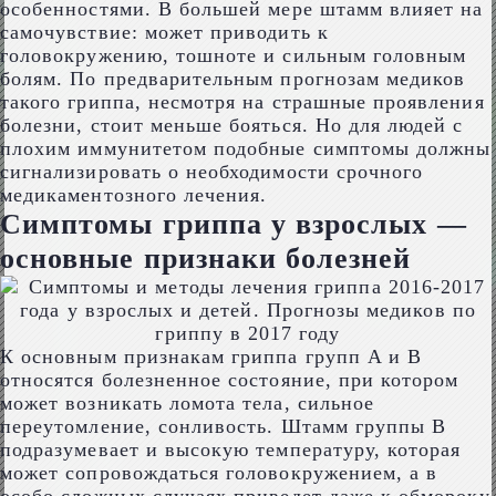
особенностями. В большей мере штамм влияет на
самочувствие: может приводить к
головокружению, тошноте и сильным головным
болям. По предварительным прогнозам медиков
такого гриппа, несмотря на страшные проявления
болезни, стоит меньше бояться. Но для людей с
плохим иммунитетом подобные симптомы должны
сигнализировать о необходимости срочного
медикаментозного лечения.
Симптомы гриппа у взрослых —
основные признаки болезней
К основным признакам гриппа групп A и B
относятся болезненное состояние, при котором
может возникать ломота тела, сильное
переутомление, сонливость. Штамм группы B
подразумевает и высокую температуру, которая
может сопровождаться головокружением, а в