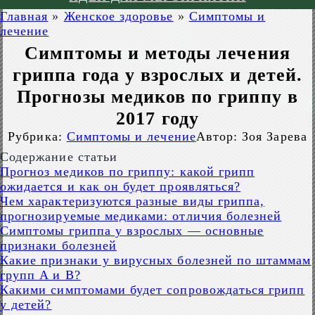
Главная
»
Женское здоровье
»
Симптомы и
лечение
Симптомы и методы лечения
гриппа года у взрослых и детей.
Прогнозы медиков по гриппу в
2017 году
Рубрика:
Симптомы и лечение
Автор:
Зоя Зарева
Содержание статьи
Прогноз медиков по гриппу: какой грипп
ожидается и как он будет проявляться?
Чем характеризуются разные виды гриппа,
прогнозируемые медиками: отличия болезней
Симптомы гриппа у взрослых — основные
признаки болезней
Какие признаки у вирусных болезней по штаммам
групп A и B?
Какими симптомами будет сопровождаться грипп
у детей?