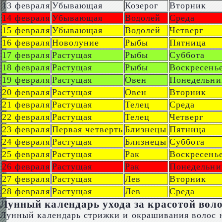
13 февраля
Убывающая
Козерог
Вторник
14 февраля
Убывающая
Водолей
Среда
15 февраля
Убывающая
Водолей
Четверг
16 февраля
Новолуние
Рыбы
Пятница
17 февраля
Растущая
Рыбы
Суббота
18 февраля
Растущая
Рыбы
Воскресень
19 февраля
Растущая
Овен
Понедельни
20 февраля
Растущая
Овен
Вторник
21 февраля
Растущая
Телец
Среда
22 февраля
Растущая
Телец
Четверг
23 февраля
Первая четверть
Близнецы
Пятница
24 февраля
Растущая
Близнецы
Суббота
25 февраля
Растущая
Рак
Воскресень
26 февраля
Растущая
Рак
Понедельни
27 февраля
Растущая
Лев
Вторник
28 февраля
Растущая
Лев
Среда
Лунный календарь ухода за красотой воло
Лунный календарь стрижки и окрашивания волос н