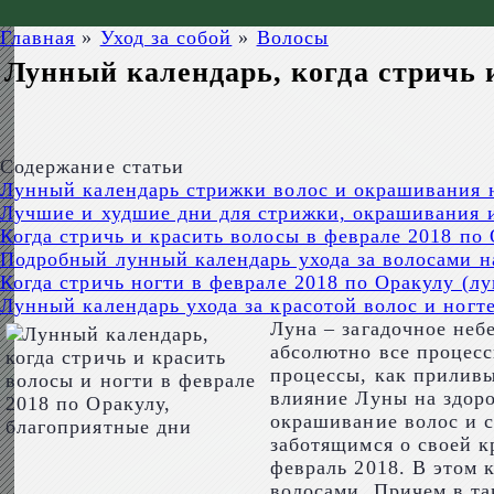
Главная
»
Уход за собой
»
Волосы
Лунный календарь, когда стричь 
Содержание статьи
Лунный календарь стрижки волос и окрашивания н
Лучшие и худшие дни для стрижки, окрашивания и
Когда стричь и красить волосы в феврале 2018 по
Подробный лунный календарь ухода за волосами н
Когда стричь ногти в феврале 2018 по Оракулу (л
Лунный календарь ухода за красотой волос и ногт
Луна – загадочное неб
абсолютно все процесс
процессы, как приливы
влияние Луны на здоро
окрашивание волос и с
заботящимся о своей к
февраль 2018. В этом 
волосами. Причем в та