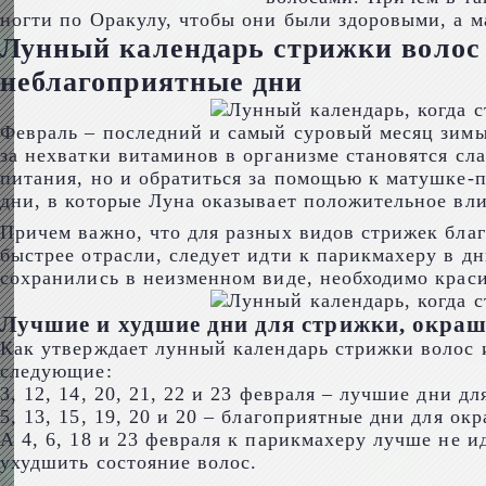
ногти по Оракулу, чтобы они были здоровыми, а м
Лунный календарь стрижки волос 
неблагоприятные дни
Февраль – последний и самый суровый месяц зимы,
за нехватки витаминов в организме становятся сл
питания, но и обратиться за помощью к матушке-п
дни, в которые Луна оказывает положительное вли
Причем важно, что для разных видов стрижек бла
быстрее отрасли, следует идти к парикмахеру в дн
сохранились в неизменном виде, необходимо крас
Лучшие и худшие дни для стрижки, окраш
Как утверждает лунный календарь стрижки волос и
следующие:
3, 12, 14, 20, 21, 22 и 23 февраля – лучшие дни 
5, 13, 15, 19, 20 и 20 – благоприятные дни для ок
А 4, 6, 18 и 23 февраля к парикмахеру лучше не и
ухудшить состояние волос.