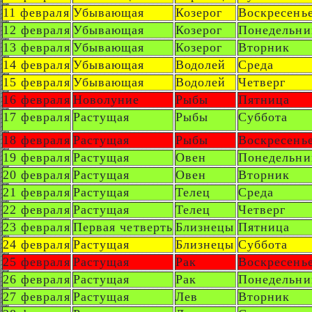
11 февраля
Убывающая
Козерог
Воскресень
12 февраля
Убывающая
Козерог
Понедельни
13 февраля
Убывающая
Козерог
Вторник
14 февраля
Убывающая
Водолей
Среда
15 февраля
Убывающая
Водолей
Четверг
16 февраля
Новолуние
Рыбы
Пятница
17 февраля
Растущая
Рыбы
Суббота
18 февраля
Растущая
Рыбы
Воскресень
19 февраля
Растущая
Овен
Понедельни
20 февраля
Растущая
Овен
Вторник
21 февраля
Растущая
Телец
Среда
22 февраля
Растущая
Телец
Четверг
23 февраля
Первая четверть
Близнецы
Пятница
24 февраля
Растущая
Близнецы
Суббота
25 февраля
Растущая
Рак
Воскресень
26 февраля
Растущая
Рак
Понедельни
27 февраля
Растущая
Лев
Вторник