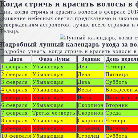
Когда стричь и красить волосы в 
Дни, когда стричь и красить волосы в феврале 201
движение небесных светил предсказуемо и законом
утверждениям астрологов, лучше всего стрижка и 
Тельца.
Подробный лунный календарь ухода за во
Подробно узнать, когда стричь и красить волосы в
Дата
Фаза Луны
Зодиак
День недел
1 февраля
Убывающая
Лев
Четверг
2 февраля
Убывающая
Дева
Пятница
3 февраля
Убывающая
Дева
Суббота
4 февраля
Убывающая
Весы
Воскресень
5 февраля
Убывающая
Весы
Понедельни
6 февраля
Убывающая
Скорпион
Вторник
7 февраля
Третья четверть
Скорпион
Среда
8 февраля
Убывающая
Скорпион
Четверг
9 февраля
Убывающая
Стрелец
Пятница
10 февраля
Убывающая
Стрелец
Суббота