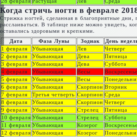
28 февраля
Растущая
Лев
Среда
Когда стричь ногти в феврале 201
Стрижка ногтей, сделанная в благоприятные дни, п
расслаиваться. В таблице ниже можно увидеть, ко
оставались здоровыми и крепкими.
Дата
Фаза Луны
Зодиак
День недел
1 февраля
Убывающая
Лев
Четверг
2 февраля
Убывающая
Дева
Пятница
3 февраля
Убывающая
Дева
Суббота
4 февраля
Убывающая
Весы
Воскресень
5 февраля
Убывающая
Весы
Понедельни
6 февраля
Убывающая
Скорпион
Вторник
7 февраля
Третья четверть
Скорпион
Среда
8 февраля
Убывающая
Скорпион
Четверг
9 февраля
Убывающая
Стрелец
Пятница
10 февраля
Убывающая
Стрелец
Суббота
11 февраля
Убывающая
Козерог
Воскресень
12 февраля
Убывающая
Козерог
Понедельни