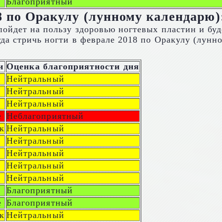
Благоприятный
8 по Оракулу (лунному календарю)
ойдет на пользу здоровью ногтевых пластин и буде
гда стричь ногти в феврале 2018 по Оракулу (лун
и
Оценка благоприятности дня
Нейтральный
Нейтральный
Нейтральный
е
Неблагоприятный
к
Нейтральный
Нейтральный
Нейтральный
Нейтральный
Нейтральный
Благоприятный
е
Благоприятный
к
Нейтральный