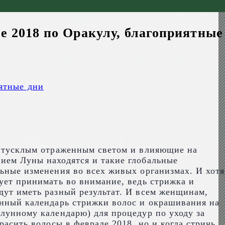
е 2018 по Оракулу, благоприятные
иятные дни
ля тусклым отраженным светом и влияющие на
ием Луны находятся и такие глобальные
льные изменения во всех живых организмах. И хотя
дует принимать во внимание, ведь стрижка и
дут иметь разный результат. И всем женщинам,
унный календарь стрижки волос и окрашивания на
(лунному календарю) для процедур по уходу за
расить волосы в феврале 2018, но и когда стричь