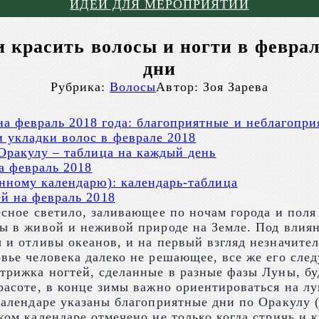
ИДЕИ ДЛЯ МЕРОПРИЯТИЙ
и красить волосы и ногти в феврал
дни
Рубрика:
Волосы
Автор:
Зоя Зарева
а февраль 2018 года: благоприятные и неблагопр
 укладки волос в феврале 2018
 Оракулу – таблица на каждый день
а февраль 2018
унному календарю): календарь-таблица
ей на февраль 2018
есное светило, заливающее по ночам города и по
ы в живой и неживой природе на Земле. Под влиян
 и отливы океанов, и на первый взгляд незначите
вье человека далеко не решающее, все же его сле
трижка ногтей, сделанные в разные фазы Луны, бу
расоте, в конце зимы важно ориентироваться на л
календаре указаны благоприятные дни по Оракулу 
ком календаре отмечено не только когда стричь и к