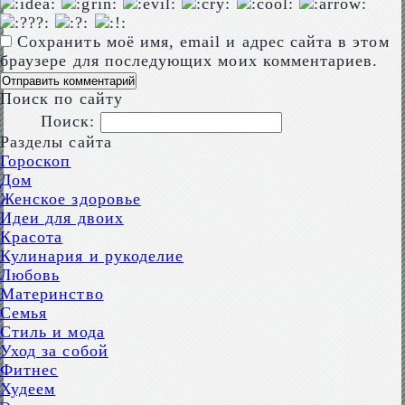
Сохранить моё имя, email и адрес сайта в этом
браузере для последующих моих комментариев.
Поиск по сайту
Поиск:
Разделы сайта
Гороскоп
Дом
Женское здоровье
Идеи для двоих
Красота
Кулинария и рукоделие
Любовь
Материнство
Семья
Стиль и мода
Уход за собой
Фитнес
Худеем