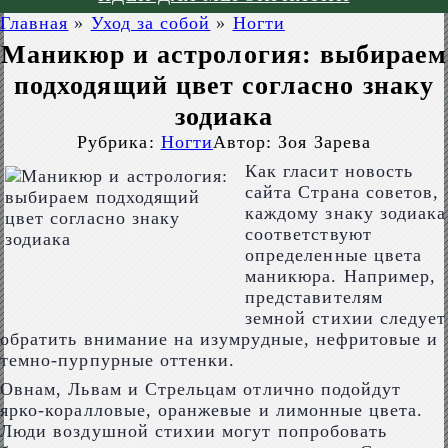
Главная
»
Уход за собой
»
Ногти
Маникюр и астрология: выбираем
подходящий цвет согласно знаку
зодиака
Рубрика:
Ногти
Автор:
Зоя Зарева
Как гласит новость
сайта Страна советов,
каждому знаку зодиака
соответствуют
определенные цвета
маникюра. Например,
представителям
земной стихии следует
обратить внимание на изумрудные, нефритовые и
темно-пурпурные оттенки.
Овнам, Львам и Стрельцам отлично подойдут
ярко-коралловые, оранжевые и лимонные цвета.
Люди воздушной стихии могут попробовать