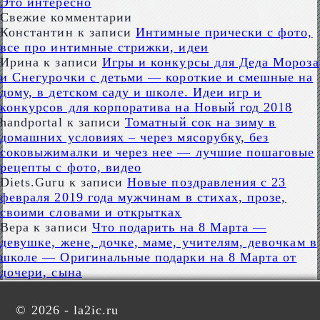
Это интересно
Свежие комментарии
Константин
к записи
Интимные прически с фото,
все про интимные стрижки, идеи
Ирина
к записи
Игры и конкурсы для Деда Мороза
и Снегурочки с детьми — короткие и смешные на
дому, в детском саду и школе. Идеи игр и
конкурсов для корпоратива на Новый год 2018
handportal
к записи
Томатный сок на зиму в
домашних условиях – через мясорубку, без
соковыжималки и через нее — лучшие пошаговые
рецепты с фото, видео
Diets.Guru
к записи
Новые поздравления с 23
февраля 2019 года мужчинам в стихах, прозе,
своими словами и открытках
Вера
к записи
Что подарить на 8 Марта —
девушке, жене, дочке, маме, учителям, девочкам в
школе — Оригинальные подарки на 8 Марта от
дочери, сына
©
2026 - la2ic.ru