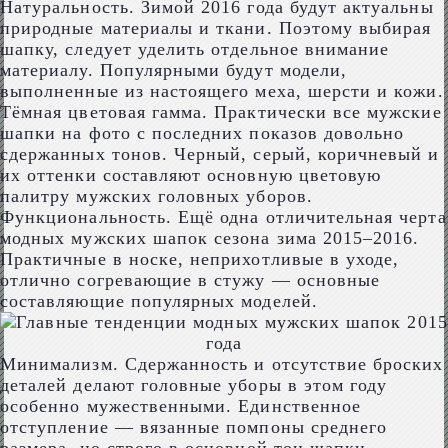
Натуральность. Зимой 2016 года будут актуальны
природные материалы и ткани. Поэтому выбирая
шапку, следует уделить отдельное внимание
материалу. Популярными будут модели,
выполненные из настоящего меха, шерсти и кожи.
Тёмная цветовая гамма. Практически все мужские
шапки на фото с последних показов довольно
сдержанных тонов. Черный, серый, коричневый и
их оттенки составляют основную цветовую
палитру мужских головных уборов.
Функциональность. Ещё одна отличительная черта
модных мужских шапок сезона зима 2015–2016.
Практичные в носке, неприхотливые в уходе,
отлично согревающие в стужу — основные
составляющие популярных моделей.
Минимализм. Сдержанность и отсутствие броских
деталей делают головные уборы в этом году
особенно мужественными. Единственное
отступление — вязанные помпоны среднего