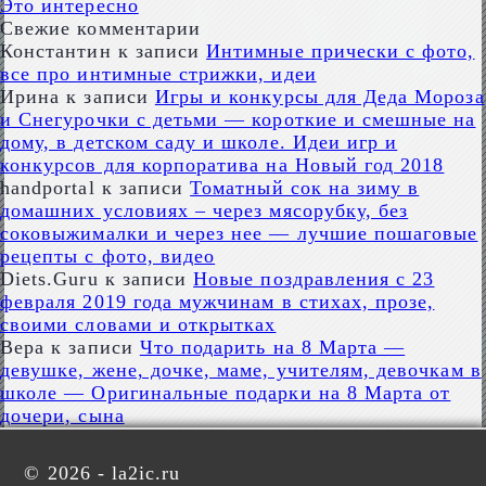
Это интересно
Свежие комментарии
Константин
к записи
Интимные прически с фото,
все про интимные стрижки, идеи
Ирина
к записи
Игры и конкурсы для Деда Мороза
и Снегурочки с детьми — короткие и смешные на
дому, в детском саду и школе. Идеи игр и
конкурсов для корпоратива на Новый год 2018
handportal
к записи
Томатный сок на зиму в
домашних условиях – через мясорубку, без
соковыжималки и через нее — лучшие пошаговые
рецепты с фото, видео
Diets.Guru
к записи
Новые поздравления с 23
февраля 2019 года мужчинам в стихах, прозе,
своими словами и открытках
Вера
к записи
Что подарить на 8 Марта —
девушке, жене, дочке, маме, учителям, девочкам в
школе — Оригинальные подарки на 8 Марта от
дочери, сына
©
2026 - la2ic.ru