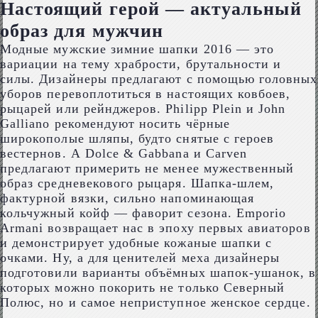
Настоящий герой — актуальный
образ для мужчин
Модные мужские зимние шапки 2016 — это
вариации на тему храбрости, брутальности и
силы. Дизайнеры предлагают с помощью головных
уборов перевоплотиться в настоящих ковбоев,
рыцарей или рейнджеров. Philipp Plein и John
Galliano рекомендуют носить чёрные
широкополые шляпы, будто снятые с героев
вестернов. А Dolce & Gabbana и Carven
предлагают примерить не менее мужественный
образ средневекового рыцаря. Шапка-шлем,
фактурной вязки, сильно напоминающая
кольчужный койф — фаворит сезона. Emporio
Armani возвращает нас в эпоху первых авиаторов
и демонстрирует удобные кожаные шапки с
очками. Ну, а для ценителей меха дизайнеры
подготовили варианты объёмных шапок-ушанок, в
которых можно покорить не только Северный
Полюс, но и самое неприступное женское сердце.