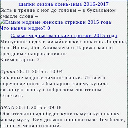
шапки сезона осень-зима 2016-2017
Быть в тренде с ног до головы – в буквальном
смысле слова –
Что нынче модно?
0
Самые модные женские стрижки 2015 года
Минувшие недели дизайнерских показов Лондона,
Нью-Йорка, Лос-Анджелеса и Парижа задали
трендовые направления не
Комментарии: 3
Ирина
28.11.2015 в 10:04
Забавные модные зимние шапки. Из всего
перечисленного я бы парню своему купила
вязанную шапку с неброским логотипом.
Ответить
ANNA
30.11.2015 в 09:18
Обязательно надо будет купить мужскую шапку
моему мужу. Ему должно понравиться. Тем более,
что он у меня стильный.