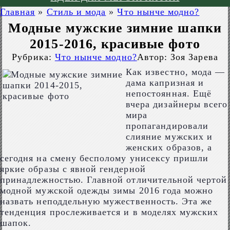
Главная
»
Стиль и мода
»
Что нынче модно?
Модные мужские зимние шапки
2015-2016, красивые фото
Рубрика:
Что нынче модно?
Автор:
Зоя Зарева
Как известно, мода —
дама капризная и
непостоянная. Ещё
вчера дизайнеры всего
мира
пропагандировали
слияние мужских и
женских образов, а
сегодня на смену бесполому унисексу пришли
яркие образы с явной гендерной
принадлежностью. Главной отличительной чертой
модной мужской одежды зимы 2016 года можно
назвать неподдельную мужественность. Эта же
тенденция прослеживается и в моделях мужских
шапок.