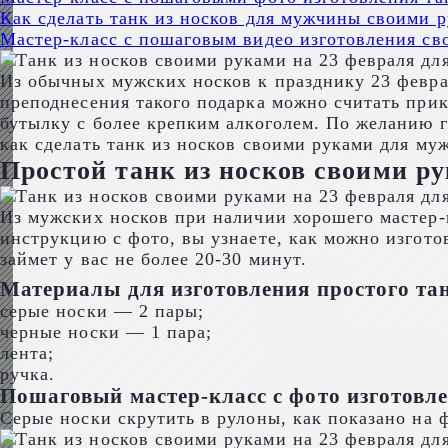
Как сделать танк из носков для мужчины своими 
Мастер-класс с пошаговым видео изготовления св
Из обычных мужских носков к празднику 23 февра
преподнесения такого подарка можно считать при
бутылку с более крепким алкоголем. По желанию г
как сделать танк из носков своими руками для му
Простой танк из носков своими р
Из мужских носков при наличии хорошего мастер-
инструкцию с фото, вы узнаете, как можно изгото
займет у вас не более 20-30 минут.
Материалы для изготовления простого тан
серые носки — 2 пары;
черные носки — 1 пара;
лента;
ручка.
Пошаговый мастер-класс с фото изготовле
Серые носки скрутить в рулоны, как показано на 