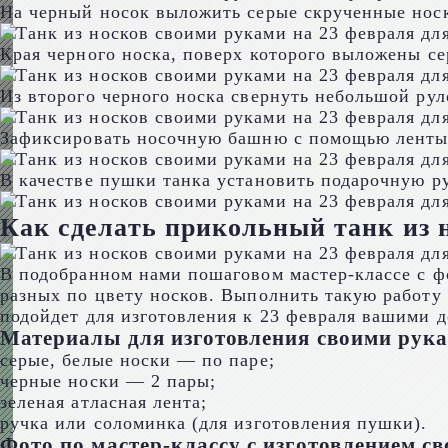
На черный носок выложить серые скрученные нос
Края черного носка, поверх которого выложены се
Из второго черного носка свернуть небольшой рул
Зафиксировать носочную башню с помощью ленты
В качестве пушки танка установить подарочную ру
Как сделать прикольный танк из 
В подобранном нами пошаговом мастер-классе с ф
разных по цвету носков. Выполнить такую работу 
подойдет для изготовления к 23 февраля вашими 
Материалы для изготовления своими рука
серые, белые носки — по паре;
черные носки — 2 пары;
зеленая атласная лента;
ручка или соломинка (для изготовления пушки).
Фото по мастер-классу с изготовлением 