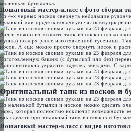
маленькая бутылочка.
Пошаговый мастер-класс с фото сборки т
Из 4-х черных носков свернуть небольшие рулончи
булавкой или продеть носочную часть внутрь рези
Далее можно изготовить танк из носков нескольки
пушка) поверх ранее изготовленной гусеницы. Так
носок. А еще можно просто свернуть носок и распо
Изготовленную башню (с бутылкой или без) перевя
Дополнительно украсить поделку звездами. С вар
Оригинальный танк из носков и б
Из маленькой бутылки и носков можно сделать оч
тары, которая полностью исключит возможность ее
как сделать оригинальный танк из носков и бутыл
Пошаговый мастер-класс с видео изготовл