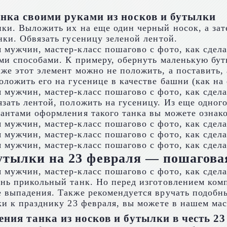
анка своими руками из носков и бутылки
ки. Выложить их на еще один черный носок, а зат
нки. Обвязать гусеницу зеленой лентой.
ми способами. К примеру, обернуть маленькую бут
же этот элемент можно не положить, а поставить,
ложить его на гусенице в качестве башни (как на 
зать лентой, положить на гусеницу. Из еще одного
иантами оформления такого танка вы можете ознак
утылки на 23 февраля — пошагова
ень прикольный танк. Но перед изготовлением ко
 выпадения. Также рекомендуется вручать подобны
ки к празднику 23 февраля, вы можете в нашем мас
ения танка из носков и бутылки в честь 2