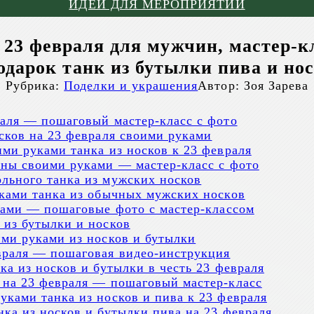
ИДЕИ ДЛЯ МЕРОПРИЯТИЙ
 23 февраля для мужчин, мастер-кл
одарок танк из бутылки пива и но
Рубрика:
Поделки и украшения
Автор:
Зоя Зарева
раля — пошаговый мастер-класс с фото
сков на 23 февраля своими руками
ми руками танка из носков к 23 февраля
ины своими руками — мастер-класс с фото
льного танка из мужских носков
уками танка из обычных мужских носков
уками — пошаговые фото с мастер-классом
 из бутылки и носков
ими руками из носков и бутылки
враля — пошаговая видео-инструкция
ка из носков и бутылки в честь 23 февраля
 на 23 февраля — пошаговый мастер-класс
ками танка из носков и пива к 23 февраля
ка из носков и бутылки пива на 23 февраля