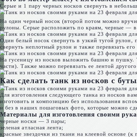
Серые и 1 пару черных носков свернуть в неболь
На один черный носок (второй потом можно вручит
рулоны. Серые расположить по краям, черные — в
Один белый носок свернуть в узкий тугой рулон, п
свернуть неплотный рулон и также перевязать его
На гусеницу из носков выложить башню и пушку. 
части). Также можно перевязать ее лентой другого
Как сделать танк из носков с бу
Для изготовления следующего танка из носков вам
изготовить и композицию без использования вспо
и без в наших пошаговых фото, которые можно сд
Материалы для изготовления своими рука
черные носки — 3 пары;
зеленая атласная лента;
красные звездочки из ткани на клеевой основе (к 