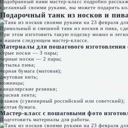
Подобранный нами мастер-класс подробно расскаже
сделанный своими руками, вы можете подарить кол
Подарочный танк из носков и пив
Прикольный и смешной танк из носков и пива, сд
При этом изготовить такую поделку можно и легко
в нашем следующем мастер-классе.
Материалы для пошагового изготовления с
серые носки — 3 пары;
черные носки — 2 пары;
бутылка пива;
черная бумага (матовая);
джутовая нить;
ножницы;
канцелярские резинки;
красная лента;
флажок (сувенирный российский или советский);
желтая бумага.
Мастер-класс с пошаговыми фото изготовл
Подготовить материалы для работы.