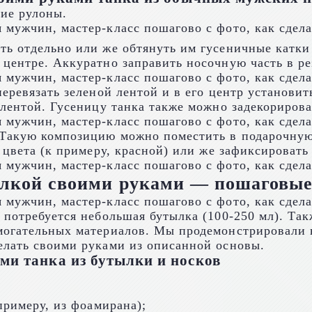
шие рулоны.
ь отдельно или же обтянуть им гусеничные катки 
 центре. Аккуратно заправить носочную часть в р
еревязать зеленой лентой и в его центр установит
 лентой. Гусеницу танка также можно задекорирова
Такую композицию можно поместить в подарочную 
 цвета (к примеру, красной) или же зафиксировать
тылкой своими руками — пошаговые
 потребуется небольшая бутылка (100-250 мл). Та
могательных материалов. Мы продемонстрировали н
елать своими руками из описанной основы.
ми танка из бутылки и носков
примеру, из фоамирана);