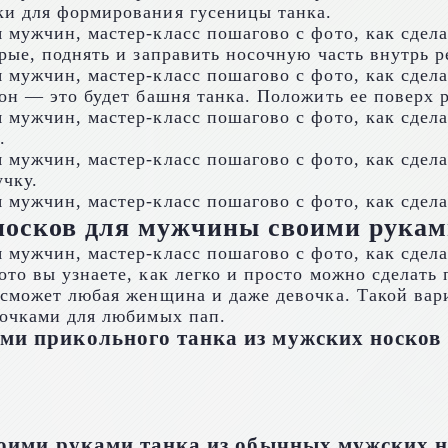
ки для формирования гусеницы танка.
рые, поднять и заправить носочную часть внутрь р
он — это будет башня танка. Положить ее поверх 
.
чку.
носков для мужчины своими рукам
ото вы узнаете, как легко и просто можно сделат
сможет любая женщина и даже девочка. Такой вари
дочками для любимых пап.
ми прикольного танка из мужских носков
своими руками танка из обычных мужских 