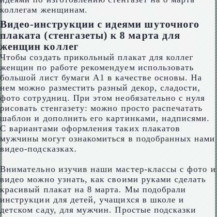
коллегам женщинам.
Видео-инструкции с идеями шуточного
плаката (стенгазеты) к 8 марта для
женщин коллег
Чтобы создать прикольный плакат для коллег
женщин по работе рекомендуем использовать
большой лист бумаги А1 в качестве основы. На
нем можно разместить разный декор, сладости,
фото сотрудниц. При этом необязательно с нуля
рисовать стенгазету: можно просто распечатать
шаблон и дополнить его картинками, надписями.
С вариантами оформления таких плакатов
мужчины могут ознакомиться в подобранных нами
видео-подсказках.
Внимательно изучив наши мастер-классы с фото и
видео можно узнать, как своими руками сделать
красивый плакат на 8 марта. Мы подобрали
инструкции для детей, учащихся в школе и
детском саду, для мужчин. Простые подсказки