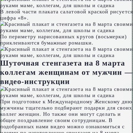
В левой части плаката салатовой краской рисуется
цифра «8».
По периметру нарисованных кругов (восьмерки)
приклеиваются бумажные ромашки.
Шуточная стенгазета на 8 марта
коллегам женщинам от мужчин —
видео-инструкции
При подготовке к Международному Женскому дню
мужчины тщательно подбирают подарки для своих
коллег женщин. Но также они могут сделать и
общее поздравление своим сотрудницам. В
подобранных нами видео можно ознакомиться с
идеями по изготовлению стенгазет на 8 марта