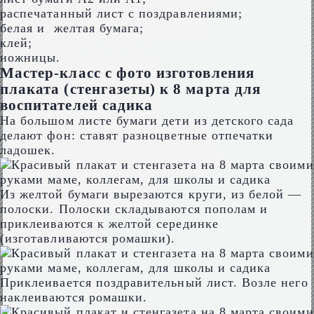
распечатанный лист с поздравлениями;
белая и желтая бумага;
клей;
ножницы.
Мастер-класс с фото изготовления
плаката (стенгазеты) к 8 марта для
воспитателей садика
На большом листе бумаги дети из детского сада
делают фон: ставят разноцветные отпечатки
ладошек.
Из желтой бумаги вырезаются круги, из белой —
полоски. Полоски складываются пополам и
приклеиваются к желтой серединке
(изготавливаются ромашки).
Приклеивается поздравительный лист. Возле него
наклеиваются ромашки.