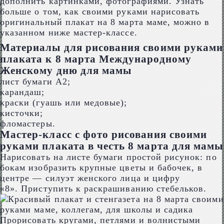
дополнить картинками, фотографиями. Узнать
больше о том, как своими руками нарисовать
оригинальный плакат на 8 марта маме, можно в
указанном ниже мастер-классе.
Материалы для рисования своими руками
плаката к 8 марта Международному
Женскому дню для мамы
лист бумаги А2;
карандаш;
краски (гуашь или медовые);
кисточки;
фломастеры.
Мастер-класс с фото рисования своими
руками плаката в честь 8 марта для мамы
Нарисовать на листе бумаги простой рисунок: по
бокам изобразить крупные цветы и бабочек, в
центре — силуэт женского лица и цифру
«8». Приступить к раскрашиванию стебельков.
Прорисовать кругами, петлями и волнистыми