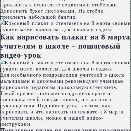
Приклеить к стенгазете соцветия и стебельки.
Дополнить букет листочками. На стебли
приклеить небольшой бантик.
Как нарисовать плакат на 8 марта
учителям в школе – пошаговый
видео-урок
Для необычного поздравления учителей в школе
мальчиками и девочками рекомендуем ученикам
нарисовать педагогам прикольную стенгазету.
Такой презент поможет поздравить сразу и
преподавателей-предметников, и классного
руководителя. Подробнее узнать о том, как
нарисовать и что написать на плакате к 8 марта
учителям школы, можно в нашей видео-
инструкции.
Пошаговое видео по рисованию красивого