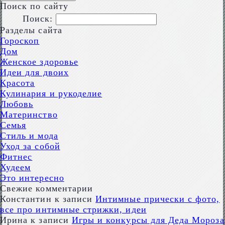
Поиск по сайту
Поиск:
Разделы сайта
Гороскоп
Дом
Женское здоровье
Идеи для двоих
Красота
Кулинария и рукоделие
Любовь
Материнство
Семья
Стиль и мода
Уход за собой
Фитнес
Худеем
Это интересно
Свежие комментарии
Константин
к записи
Интимные прически с фото,
все про интимные стрижки, идеи
Ирина
к записи
Игры и конкурсы для Деда Мороза