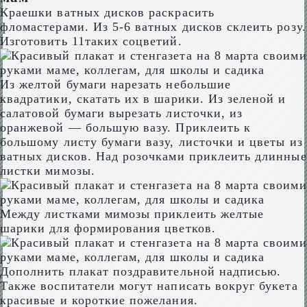
Краешки ватных дисков раскрасить
фломастерами. Из 5-6 ватных дисков склеить розу.
Изготовить 11таких соцветий.
Из желтой бумаги нарезать небольшие
квадратики, скатать их в шарики. Из зеленой и
салатовой бумаги вырезать листочки, из
оранжевой — большую вазу. Приклеить к
большому листу бумаги вазу, листочки и цветы из
ватных дисков. Над розочками приклеить длинные
листки мимозы.
Между листками мимозы приклеить желтые
шарики для формирования цветков.
Дополнить плакат поздравительной надписью.
Также воспитатели могут написать вокруг букета
красивые и короткие пожелания.