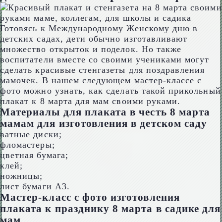
Готовясь к Международному Женскому дню в
детских садах, дети обычно изготавливают
множество открыток и поделок. Но также
воспитатели вместе со своими учениками могут
сделать красивые стенгазеты для поздравления
мамочек. В нашем следующем мастер-классе с
фото можно узнать, как сделать такой прикольный
плакат к 8 марта для мам своими руками.
Материалы для плаката в честь 8 марта
мамам для изготовления в детском саду
ватные диски;
фломастеры;
цветная бумага;
клей;
ножницы;
лист бумаги А3.
Мастер-класс с фото изготовления
плаката к празднику 8 марта в садике для
мам