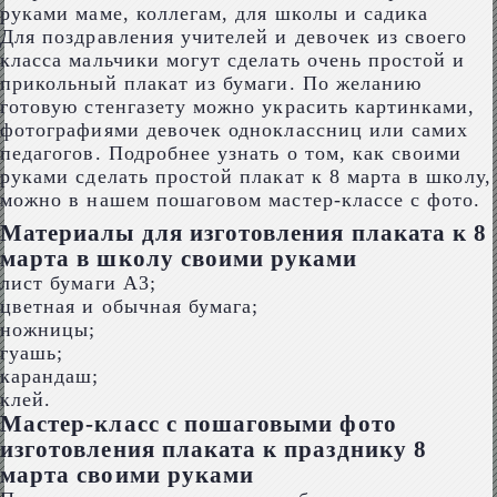
Для поздравления учителей и девочек из своего
класса мальчики могут сделать очень простой и
прикольный плакат из бумаги. По желанию
готовую стенгазету можно украсить картинками,
фотографиями девочек одноклассниц или самих
педагогов. Подробнее узнать о том, как своими
руками сделать простой плакат к 8 марта в школу,
можно в нашем пошаговом мастер-классе с фото.
Материалы для изготовления плаката к 8
марта в школу своими руками
лист бумаги А3;
цветная и обычная бумага;
ножницы;
гуашь;
карандаш;
клей.
Мастер-класс с пошаговыми фото
изготовления плаката к празднику 8
марта своими руками