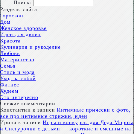
Поиск:
Разделы сайта
Гороскоп
Дом
Женское здоровье
Идеи для двоих
Красота
Кулинария и рукоделие
Любовь
Материнство
Семья
Стиль и мода
Уход за собой
Фитнес
Худеем
Это интересно
Свежие комментарии
Константин
к записи
Интимные прически с фото,
все про интимные стрижки, идеи
Ирина
к записи
Игры и конкурсы для Деда Мороза
и Снегурочки с детьми — короткие и смешные на