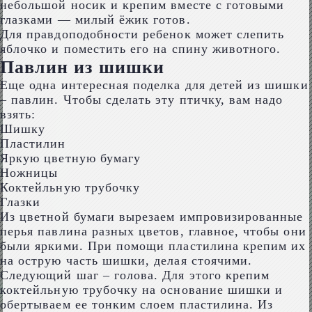
небольшой носик и крепим вместе с готовыми
глазками — милый ёжик готов.
Для правдоподобности ребенок может слепить
яблочко и поместить его на спину животного.
Павлин из шишки
Еще одна интересная поделка для детей из шишки
– павлин. Чтобы сделать эту птичку, вам надо
взять:
Шишку
Пластилин
Яркую цветную бумагу
Ножницы
Коктейльную трубочку
Глазки
Из цветной бумаги вырезаем импровизированные
перья павлина разных цветов, главное, чтобы они
были яркими. При помощи пластилина крепим их
на острую часть шишки, делая стоячими.
Следующий шаг – голова. Для этого крепим
коктейльную трубочку на основание шишки и
обертываем ее тонким слоем пластилина. Из