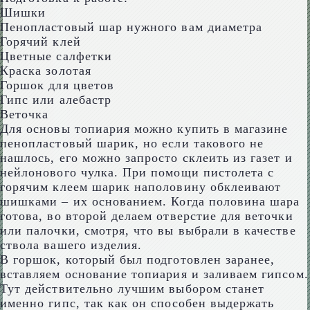
Шишки
Пенопластовый шар нужного вам диаметра
Горячий клей
Цветные салфетки
Краска золотая
Горшок для цветов
Гипс или алебастр
Веточка
Для основы топиария можно купить в магазине
пенопластовый шарик, но если такового не
нашлось, его можно запросто склеить из газет и
нейлонового чулка. При помощи пистолета с
горячим клеем шарик наполовину обклеивают
шишками – их основанием. Когда половина шара
готова, во второй делаем отверстие для веточки
или палочки, смотря, что вы выбрали в качестве
ствола вашего изделия.
В горшок, который был подготовлен заранее,
вставляем основание топиария и заливаем гипсом.
Тут действительно лучшим выбором станет
именно гипс, так как он способен выдержать