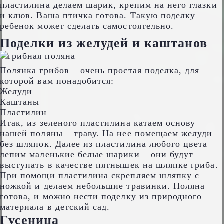
пластилина делаем шарик, крепим на него глазки
и клюв. Ваша птичка готова. Такую поделку
ребенок может сделать самостоятельно.
Поделки из желудей и каштанов
Полянка грибов – очень простая поделка, для
которой вам понадобится:
Желуди
Каштаны
Пластилин
Итак, из зеленого пластилина катаем основу
нашей поляны – траву. На нее помещаем желуди
без шляпок. Далее из пластилина любого цвета
лепим маленькие белые шарики – они будут
выступать в качестве пятнышек на шляпке гриба.
При помощи пластилина скрепляем шляпку с
ножкой и делаем небольшие травинки. Поляна
готова, и можно нести поделку из природного
материала в детский сад.
Гусеница