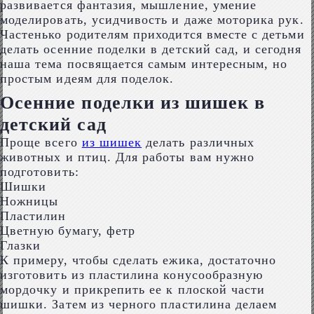
развивается фантазия, мышление, умение
моделировать, усидчивость и даже моторика рук.
Частенько родителям приходится вместе с детьми
делать осенние поделки в детский сад, и сегодня
наша тема посвящается самым интересным, но
простым идеям для поделок.
Осенние поделки из шишек в
детский сад
Проще всего
из шишек
делать различных
животных и птиц. Для работы вам нужно
подготовить:
Шишки
Ножницы
Пластилин
Цветную бумагу, фетр
Глазки
К примеру, чтобы сделать ежика, достаточно
изготовить из пластилина конусообразную
мордочку и прикрепить ее к плоской части
шишки. Затем из черного пластилина делаем