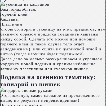
Вам понадобятся:
Горячий клей
Каштаны
Пластилин
Чтобы сотворить гусеницу из этих предметов, нам
каким-то образом придется соединить каштаны
между собой. Сделать это можно при помощи
горячего клея (в таком случае тело будет
неподвижным), или сшить их цыганской иглой и
нитью (тогда игрушка будет подвижной).
Далее дело за малым: разукрашиваем и украшаем
мордочку новой поделки и крепим небольшие
лапки из пластилина или кусочков шишек.
Поделка на осеннюю тематику:
топиарий из шишек
Это, пожалуй, самое сложное из предложенного
выше, но результат непревзойденный!
Подготовка к работе: