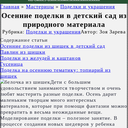
Главная
»
Мастерицы
»
Поделки и украшения
Осенние поделки в детский сад из
природного материала
Рубрика:
Поделки и украшения
Автор:
Зоя Зарева
Содержание статьи
Осенние поделки из шишек в детский сад
Павлин из шишки
Поделки из желудей и каштанов
Гусеница
Поделка на осеннюю тематику: топиарий из
шишек
Дети с большим
удовольствием занимаются творчеством и очень
любят мастерить разные поделки. Осень дарит
маленьким творцам много интересных
материалов, которые при помощи фантазии можно
превратить в весьма неожиданные вещи.
Моделирование поделки – полезное занятие. В
процессе создания новых шедевров у ребенка