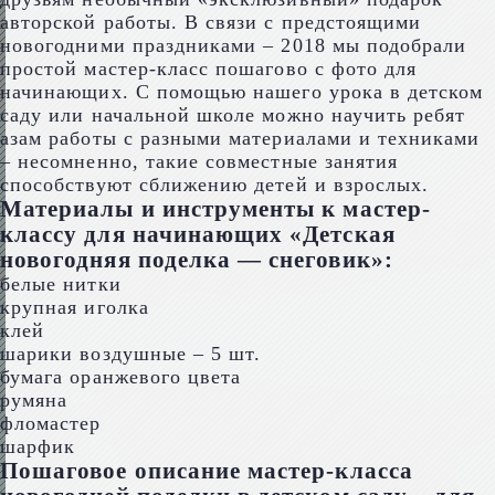
авторской работы. В связи с предстоящими
новогодними праздниками – 2018 мы подобрали
простой мастер-класс пошагово с фото для
начинающих. С помощью нашего урока в детском
саду или начальной школе можно научить ребят
азам работы с разными материалами и техниками
– несомненно, такие совместные занятия
способствуют сближению детей и взрослых.
Материалы и инструменты к мастер-
классу для начинающих «Детская
новогодняя поделка — снеговик»:
белые нитки
крупная иголка
клей
шарики воздушные – 5 шт.
бумага оранжевого цвета
румяна
фломастер
шарфик
Пошаговое описание мастер-класса