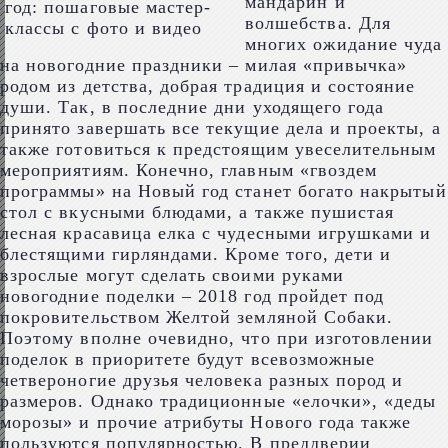
мандарин и
волшебства. Для
многих ожидание чуда
на новогодние праздники – милая «привычка»
родом из детства, добрая традиция и состояние
души. Так, в последние дни уходящего года
принято завершать все текущие дела и проекты, а
также готовиться к предстоящим увеселительным
мероприятиям. Конечно, главным «гвоздем
программы» на Новый год станет богато накрытый
стол с вкусными блюдами, а также пушистая
лесная красавица елка с чудесными игрушками и
блестящими гирляндами. Кроме того, дети и
взрослые могут сделать своими руками
новогодние поделки – 2018 год пройдет под
покровительством Желтой земляной Собаки.
Поэтому вполне очевидно, что при изготовлении
поделок в приоритете будут всевозможные
четвероногие друзья человека разных пород и
размеров. Однако традиционные «елочки», «деды
морозы» и прочие атрибуты Нового года также
пользуются популярностью. В преддверии