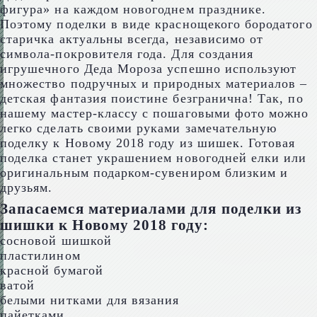
фигура» на каждом новогоднем празднике.
Поэтому поделки в виде краснощекого бородатого
старичка актуальны всегда, независимо от
символа-покровителя года. Для создания
игрушечного Деда Мороза успешно используют
множество подручных и природных материалов –
детская фантазия поистине безгранична! Так, по
нашему мастер-классу с пошаговыми фото можно
легко сделать своими руками замечательную
поделку к Новому 2018 году из шишек. Готовая
поделка станет украшением новогодней елки или
оригинальным подарком-сувениром близким и
друзьям.
Запасаемся материалами для поделки из
шишки к Новому 2018 году:
сосновой шишкой
пластилином
красной бумагой
ватой
белыми нитками для вязания
пайетками