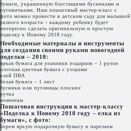
бумаги, украшенную блестящими бусинками и
пуговичками. Наш пошаговый мастер-класс с
фото можно провести в детском саду для малышей
разного возраста – каждому ребенку будет
интересно сделать оригинальную и простую
поделку к Новому 2018 году.
Необходимые материалы и инструменты
для создания своими руками новогодней
поделки – 2018:
яркая бумага для упаковки подарков – 1 рулон
плотная цветная бумага с узорами
клей ПВА
белая бумага – 1 лист
бусинки или пуговицы плоские
ручка
ножницы
Пошаговая инструкция к мастер-классу
«Поделка к Новому 2018 году – елка из
бумаги», с фото:
Берем яркую подарочную бумагу и нарезаем