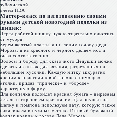
зубочисткой
клеем ПВА
Мастер-класс по изготовлению своими
руками детской новогодней поделки из
шишек:
Перед работой шишку нужно тщательно очистить
от мусора.
Берем желтый пластилин и лепим голову Деда
Мороза, а из красного и черного делаем нос и
глаза соответственно.
Волосы и бороду для сказочного Дедушки можно
сделать из ниток для вязания, разрезанных на
небольшие кусочки. Каждую нитку аккуратно
крепим к пластилиновой голове с помощью
иголки, придав «прическе» и «бороде»
характерную форму.
Для колпачка подойдет красная бумага – вырезаем
деталь и скрепляем края клеем. Для опушки на
шапку и помпона используем вату, которую также
наклеиваем в нужных местах. Готовый бумажный
колпак крепим к голове Деда Мороза.