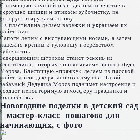
С помощью крупной иглы делаем отверстие в
верхушке шишки и втыкаем зубочистку, на
которую водружаем голову.
Из пластилина делаем варежки и украшаем их
пайетками.
Сапоги лепим с выступающими носами, а затем
надежно крепим к туловищу посредством
зубочисток.
Завершающим штрихом станет ремень из
пластилина, которым «опоясываем» нашего Деда
Мороза. Блестящую «пряжку» делаем из плоской
пайетки или декоративного камушка. Такой
забавный Дедушка Мороз поднимет настроение и
создаст неповторимую атмосферу праздника и
волшебства.
Новогодние поделки в детский сад
– мастер-класс пошагово для
начинающих, с фото