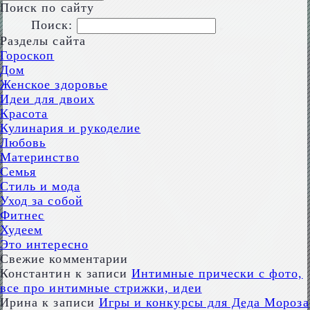
Поиск по сайту
Поиск:
Разделы сайта
Гороскоп
Дом
Женское здоровье
Идеи для двоих
Красота
Кулинария и рукоделие
Любовь
Материнство
Семья
Стиль и мода
Уход за собой
Фитнес
Худеем
Это интересно
Свежие комментарии
Константин
к записи
Интимные прически с фото,
все про интимные стрижки, идеи
Ирина
к записи
Игры и конкурсы для Деда Мороза