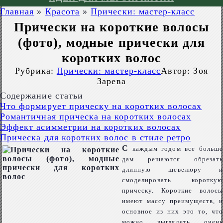
Главная
»
Красота
»
Прически: мастер-класс
Прически на короткие волосы
(фото), модные прически для
коротких волос
Рубрика:
Прически: мастер-класс
Автор:
Зоя
Зарева
Содержание статьи
Что формирует прическу на коротких волосах
Романтичная прическа на коротких волосах
Эффект асимметрии на коротких волосах
Прическа для коротких волос в стиле ретро
С
каждым годом все больше
дам решаются обрезать
длинную шевелюру и
смоделировать короткую
прическу. Короткие волосы
имеют массу преимуществ, и
основное из них это то, что
можно выглядеть очень