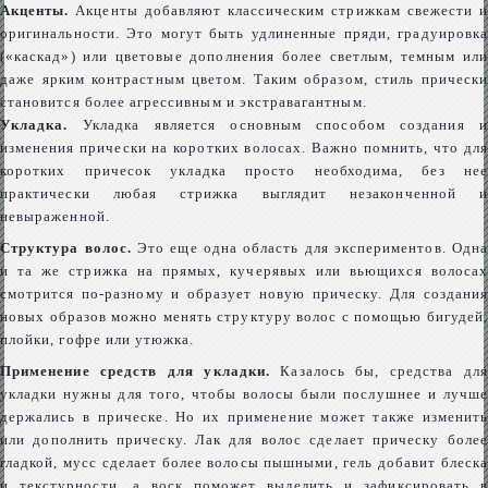
Акценты.
Акценты добавляют классическим стрижкам свежести и
оригинальности. Это могут быть удлиненные пряди, градуировка
(«каскад») или цветовые дополнения более светлым, темным или
даже ярким контрастным цветом. Таким образом, стиль прически
становится более агрессивным и экстравагантным.
Укладка.
Укладка является основным способом создания и
изменения прически на коротких волосах. Важно помнить, что для
коротких причесок укладка просто необходима, без нее
практически любая стрижка выглядит незаконченной и
невыраженной.
Структура волос.
Это еще одна область для экспериментов. Одна
и та же стрижка на прямых, кучерявых или вьющихся волосах
смотрится по-разному и образует новую прическу. Для создания
новых образов можно менять структуру волос с помощью бигудей,
плойки, гофре или утюжка.
Применение средств для укладки.
Казалось бы, средства для
укладки нужны для того, чтобы волосы были послушнее и лучше
держались в прическе. Но их применение может также изменить
или дополнить прическу. Лак для волос сделает прическу более
гладкой, мусс сделает более волосы пышными, гель добавит блеска
и текстурности, а воск поможет выделить и зафиксировать в