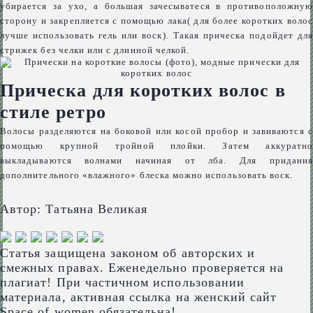
убирается за ухо, а большая зачесыватеся в противоположную
сторону и закрепляется с помощью лака( для более коротких волос
лучше использовать гель или воск). Такая прическа подойдет для
стрижек без челки или с длинной челкой.
Прическа для коротких волос в
стиле ретро
Волосы разделяются на боковой или косой пробор и завиваются с
помощью крупной тройной плойки. Затем аккуратно
выкладываются волнами начиная от лба. Для придания
дополнительного «влажного» блеска можно использовать воск.
Автор:
Татьяна Великая
Статья защищена законом об авторских и
смежных правах. Еженедельно проверяется на
плагиат! При частичном использовании
материала, активная ссылка на женский сайт
Space of women обязательна!