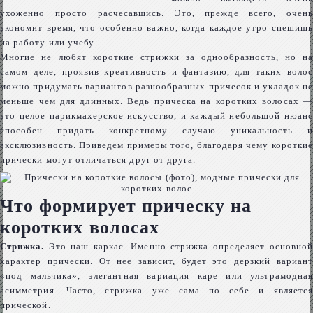
ухоженно просто расчесавшись. Это, прежде всего, очень
экономит время, что особенно важно, когда каждое утро спешишь
на работу или учебу.
Многие не любят короткие стрижки за однообразность, но на
самом деле, проявив креативность и фантазию, для таких волос
можно придумать вариантов разнообразных причесок и укладок не
меньше чем для длинных. Ведь прическа на коротких волосах —
это целое парикмахерское искусство, и каждый небольшой нюанс
способен придать конкретному случаю уникальность и
эксклюзивность. Приведем примеры того, благодаря чему короткие
прически могут отличаться друг от друга.
Что формирует прическу на
коротких волосах
Стрижка.
Это наш каркас. Именно стрижка определяет основной
характер прически. От нее зависит, будет это дерзкий вариант
«под мальчика», элегантная вариация каре или ультрамодная
асимметрия. Часто, стрижка уже сама по себе и является
прической.