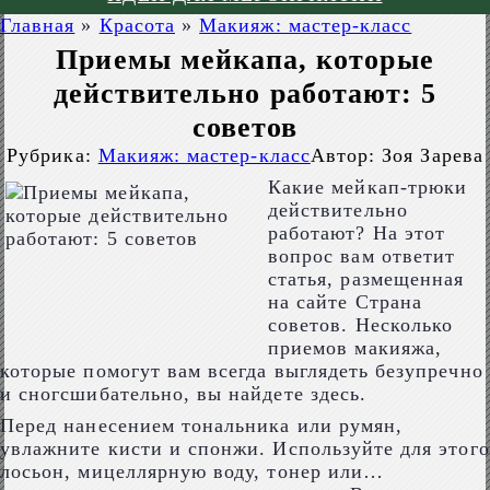
Главная
»
Красота
»
Макияж: мастер-класс
Приемы мейкапа, которые
действительно работают: 5
советов
Рубрика:
Макияж: мастер-класс
Автор:
Зоя Зарева
Какие мейкап-трюки
действительно
работают? На этот
вопрос вам ответит
статья, размещенная
на сайте Страна
советов. Несколько
приемов макияжа,
которые помогут вам всегда выглядеть безупречно
и сногсшибательно, вы найдете здесь.
Перед нанесением тональника или румян,
увлажните кисти и спонжи. Используйте для этого
лосьон, мицеллярную воду, тонер или…