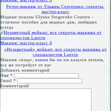
Макияж: мастер-класс
0
Ретро-макияж от Ульяны Сергеенко: секреты,
мастер-класс
Модные показы Ulyana Sergeenko Couture -
отличное пособие для модных дам, любящих
всегда
Макияж: мастер-класс
0
«Незаметный» мейкап: все секреты макияжа от
специалистов Lanvin
Макияж «нюд», каким бы он ни казался легким,
все же потребует от вас
Добавить комментарий
Имя
*
Email
*
Комментарий