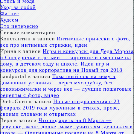
Стиль и мода
Уход за собой
Фитнес
Худеем
Это интересно
Свежие комментарии
Константин
к записи
Интимные прически с фото,
все про интимные стрижки, идеи
Ирина
к записи
Игры и конкурсы для Деда Мороза
и Снегурочки с детьми — короткие и смешные на
дому, в детском саду и школе. Идеи игр и
конкурсов для корпоратива на Новый год 2018
handportal
к записи
Томатный сок на зиму в
домашних условиях – через мясорубку, без
соковыжималки и через нее — лучшие пошаговые
рецепты с фото, видео
Diets.Guru
к записи
Новые поздравления с 23
февраля 2019 года мужчинам в стихах, прозе,
своими словами и открытках
Вера
к записи
Что подарить на 8 Марта —
девушке, жене, дочке, маме, учителям, девочкам в
школе — Оригинальные подарки на 8 Марта от