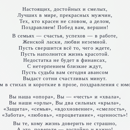
Настоящих, достойных и смелых,
Лучших в мире, прекрасных мужчин,
Тех, кто красен не словом, а делом,
Поздравляем! Побед вам, вершин!
В семьях — счастья, успехов — в работе,
Женской ласки, любви неземной.
Пусть свершится всё то, чего ждете,
Пусть наполнится жизнь красотой.
Недостатка не будет в финансах,
С нетерпением близкие ждут,
Пусть судьба вам сегодня авансом
Выдаст сотни счастливых минут.
Вы наша «опора», Вы — «честь» и «хвала»,
Вы наши «орлы», Вы два сильных «крыла»,
«Защита», «семья», «вдохновение», «смелость»,
«Забота», «любовь», «процветание», «ценность»!
Вы те, кому жизнь доверить не страшно,
А это, поверьте — достойно и важно!