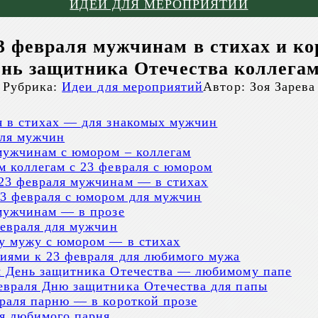
ИДЕИ ДЛЯ МЕРОПРИЯТИЙ
 февраля мужчинам в стихах и кор
нь защитника Отечества коллегам
Рубрика:
Идеи для мероприятий
Автор:
Зоя Зарева
я в стихах — для знакомых мужчин
для мужчин
мужчинам с юмором – коллегам
 коллегам с 23 февраля с юмором
23 февраля мужчинам — в стихах
23 февраля с юмором для мужчин
 мужчинам — в прозе
февраля для мужчин
у мужу с юмором — в стихах
иями к 23 февраля для любимого мужа
я День защитника Отечества — любимому папе
евраля Дню защитника Отечества для папы
раля парню — в короткой прозе
ля любимого парня