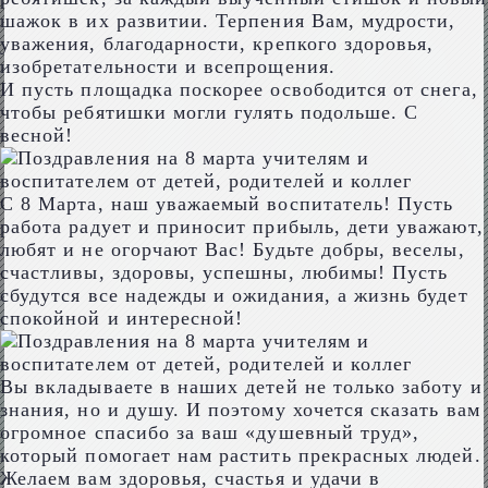
шажок в их развитии. Терпения Вам, мудрости,
уважения, благодарности, крепкого здоровья,
изобретательности и всепрощения.
И пусть площадка поскорее освободится от снега,
чтобы ребятишки могли гулять подольше. С
весной!
С 8 Марта, наш уважаемый воспитатель! Пусть
работа радует и приносит прибыль, дети уважают,
любят и не огорчают Вас! Будьте добры, веселы,
счастливы, здоровы, успешны, любимы! Пусть
сбудутся все надежды и ожидания, а жизнь будет
спокойной и интересной!
Вы вкладываете в наших детей не только заботу и
знания, но и душу. И поэтому хочется сказать вам
огромное спасибо за ваш «душевный труд»,
который помогает нам растить прекрасных людей.
Желаем вам здоровья, счастья и удачи в