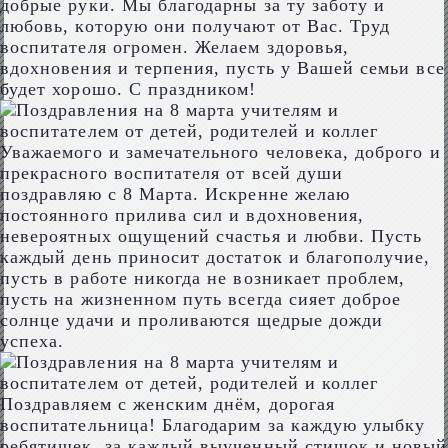
добрые руки. Мы благодарны за ту заботу и
любовь, которую они получают от Вас. Труд
воспитателя огромен. Желаем здоровья,
вдохновения и терпения, пусть у Вашей семьи все
будет хорошо. С праздником!
Уважаемого и замечательного человека, доброго и
прекрасного воспитателя от всей души
поздравляю с 8 Марта. Искренне желаю
постоянного прилива сил и вдохновения,
невероятных ощущений счастья и любви. Пусть
каждый день приносит достаток и благополучие,
пусть в работе никогда не возникает проблем,
пусть на жизненном путь всегда сияет доброе
солнце удачи и проливаются щедрые дожди
успеха.
Поздравляем с женским днём, дорогая
воспитательница! Благодарим за каждую улыбку
ребятишек, за каждый выученный стишок и новый