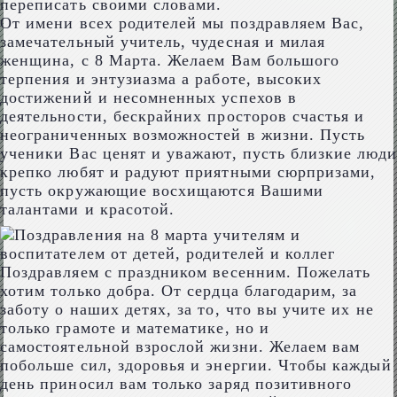
переписать своими словами.
От имени всех родителей мы поздравляем Вас,
замечательный учитель, чудесная и милая
женщина, с 8 Марта. Желаем Вам большого
терпения и энтузиазма а работе, высоких
достижений и несомненных успехов в
деятельности, бескрайних просторов счастья и
неограниченных возможностей в жизни. Пусть
ученики Вас ценят и уважают, пусть близкие люди
крепко любят и радуют приятными сюрпризами,
пусть окружающие восхищаются Вашими
талантами и красотой.
Поздравляем с праздником весенним. Пожелать
хотим только добра. От сердца благодарим, за
заботу о наших детях, за то, что вы учите их не
только грамоте и математике, но и
самостоятельной взрослой жизни. Желаем вам
побольше сил, здоровья и энергии. Чтобы каждый
день приносил вам только заряд позитивного