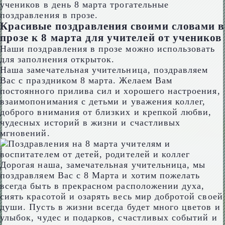
учеников в день 8 марта трогательные
поздравления в прозе.
Красивые поздравления своими словами в
прозе к 8 марта для учителей от учеников
Наши поздравления в прозе можно использовать
для заполнения открыток.
Наша замечательная учительница, поздравляем
Вас с праздником 8 марта. Желаем Вам
постоянного прилива сил и хорошего настроения,
взаимопонимания с детьми и уважения коллег,
доброго внимания от близких и крепкой любви,
чудесных историй в жизни и счастливых
мгновений.
Дорогая наша, замечательная учительница, мы
поздравляем Вас с 8 Марта и хотим пожелать
всегда быть в прекрасном расположении духа,
сиять красотой и озарять весь мир добротой своей
души. Пусть в жизни всегда будет много цветов и
улыбок, чудес и подарков, счастливых событий и