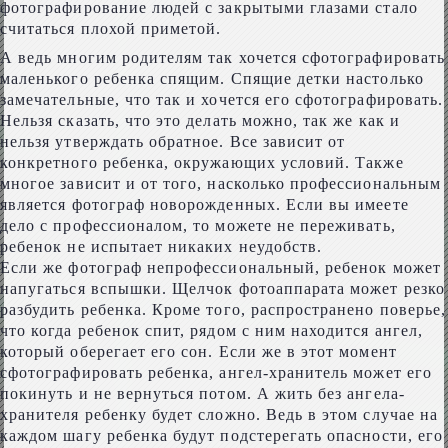
фотографирование людей с закрытыми глазами стало
считаться плохой приметой.
А ведь многим родителям так хочется сфотографировать
маленького ребенка спящим. Спящие детки настолько
замечательные, что так и хочется его сфотографировать.
Нельзя сказать, что это делать можно, так же как и
нельзя утверждать обратное. Все зависит от
конкретного ребенка, окружающих условий. Также
многое зависит и от того, насколько профессиональным
является фотограф новорожденных. Если вы имеете
дело с профессионалом, то можете не переживать,
ребенок не испытает никаких неудобств.
Если же фотограф непрофессиональный, ребенок может
напугаться вспышки. Щелчок фотоаппарата может резко
разбудить ребенка. Кроме того, распространено поверье,
что когда ребенок спит, рядом с ним находится ангел,
который оберегает его сон. Если же в этот момент
сфотографировать ребенка, ангел-хранитель может его
покинуть и не вернуться потом. А жить без ангела-
хранителя ребенку будет сложно. Ведь в этом случае на
каждом шагу ребенка будут подстерегать опасности, его