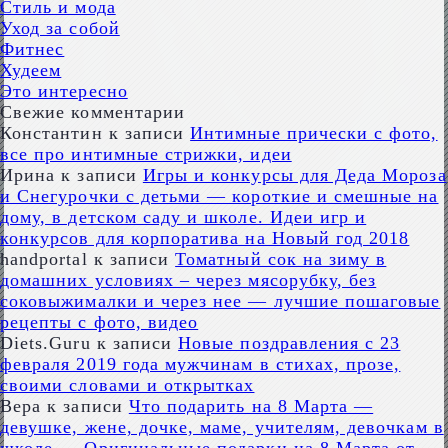
Стиль и мода
Уход за собой
Фитнес
Худеем
Это интересно
Свежие комментарии
Константин
к записи
Интимные прически с фото,
все про интимные стрижки, идеи
Ирина
к записи
Игры и конкурсы для Деда Мороза
и Снегурочки с детьми — короткие и смешные на
дому, в детском саду и школе. Идеи игр и
конкурсов для корпоратива на Новый год 2018
handportal
к записи
Томатный сок на зиму в
домашних условиях – через мясорубку, без
соковыжималки и через нее — лучшие пошаговые
рецепты с фото, видео
Diets.Guru
к записи
Новые поздравления с 23
февраля 2019 года мужчинам в стихах, прозе,
своими словами и открытках
Вера
к записи
Что подарить на 8 Марта —
девушке, жене, дочке, маме, учителям, девочкам в