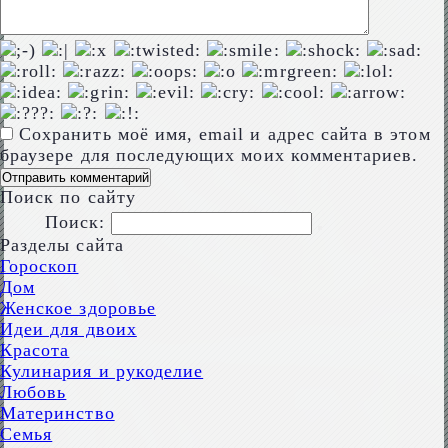
Сохранить моё имя, email и адрес сайта в этом
браузере для последующих моих комментариев.
Поиск по сайту
Поиск:
Разделы сайта
Гороскоп
Дом
Женское здоровье
Идеи для двоих
Красота
Кулинария и рукоделие
Любовь
Материнство
Семья