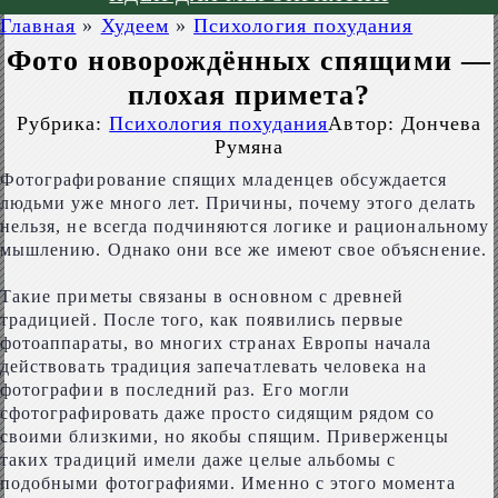
Главная
»
Худеем
»
Психология похудания
Фото новорождённых спящими —
плохая примета?
Рубрика:
Психология похудания
Автор:
Дончева
Румяна
Фотографирование спящих младенцев обсуждается
людьми уже много лет. Причины, почему этого делать
нельзя, не всегда подчиняются логике и рациональному
мышлению. Однако они все же имеют свое объяснение.
Такие приметы связаны в основном с древней
традицией. После того, как появились первые
фотоаппараты, во многих странах Европы начала
действовать традиция запечатлевать человека на
фотографии в последний раз. Его могли
сфотографировать даже просто сидящим рядом со
своими близкими, но якобы спящим. Приверженцы
таких традиций имели даже целые альбомы с
подобными фотографиями. Именно с этого момента