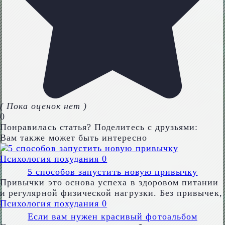
( Пока оценок нет )
0
Понравилась статья? Поделитесь с друзьями:
Вам также может быть интересно
Психология похудания
0
5 способов запустить новую привычку
Привычки это основа успеха в здоровом питании
и регулярной физической нагрузки. Без привычек,
Психология похудания
0
Если вам нужен красивый фотоальбом