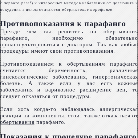
с первого раза!) и интересных методов избавления от целлюлита и
похудения в целом считаются
обертывание парафанго
.
Противопоказания к парафанго
Прежде чем вы решитесь на обертывания
парафанго, необходимо обязательно
проконсультироваться с доктором. Так как любые
процедуры имеют свои противопоказания.
Противопоказанием к обертываниям парафанго
считается беременность, различные
гинекологические заболевания, гипертоническая
болезнь. А также если у вас есть кожные
заболевания и варикозное расширение вен, то
следует отказаться от процедуры.
Если хоть когда-то наблюдалась аллергическая
реакция на компоненты, стоит также отказаться от
обертывания
парафанго.
Показания к процедуре парафанго