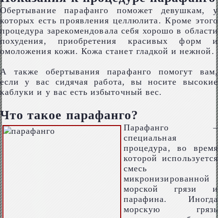
Обертывание парафанго поможет девушкам, у
которых есть проявления целлюлита. Кроме этого
процедура зарекомендовала себя хорошо в области
похудения, приобретения красивых форм и
омоложения кожи. Кожа станет гладкой и нежной.
А также обертывания парафанго помогут вам,
если у вас сидячая работа, вы носите высокие
каблуки и у вас есть избыточный вес.
Что такое парафанго?
Парафанго –
специальная
процедура, во время
которой используется
смесь
микронизированной
морской грязи и
парафина. Иногда
морскую грязь