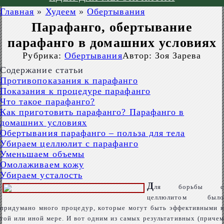
Главная
»
Худеем
»
Обертывания
Парафанго, обертывание
парафанго в домашних условиях
Рубрика:
Обертывания
Автор:
Зоя Зарева
Содержание статьи
Противопоказания к парафанго
Показания к процедуре парафанго
Что такое парафанго?
Как приготовить парафанго? Парафанго в
домашних условиях
Обертывания парафанго – польза для тела
Убираем целлюлит с парафанго
Уменьшаем объемы
Омолаживаем кожу
Убираем усталость
Д
ля борьбы с
целлюлитом было
придумано много процедур, которые могут быть эффективными в
той или иной мере. И вот одним из самых результативных (причем