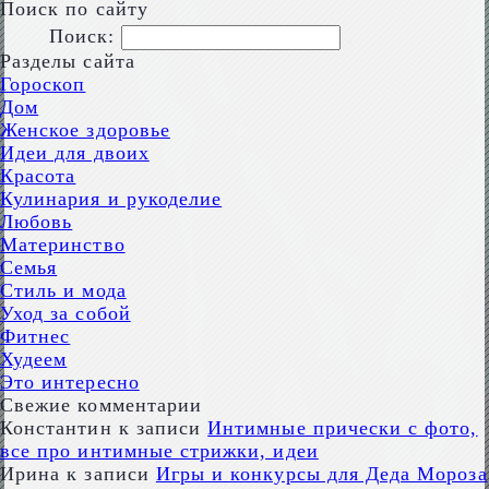
Поиск по сайту
Поиск:
Разделы сайта
Гороскоп
Дом
Женское здоровье
Идеи для двоих
Красота
Кулинария и рукоделие
Любовь
Материнство
Семья
Стиль и мода
Уход за собой
Фитнес
Худеем
Это интересно
Свежие комментарии
Константин
к записи
Интимные прически с фото,
все про интимные стрижки, идеи
Ирина
к записи
Игры и конкурсы для Деда Мороза