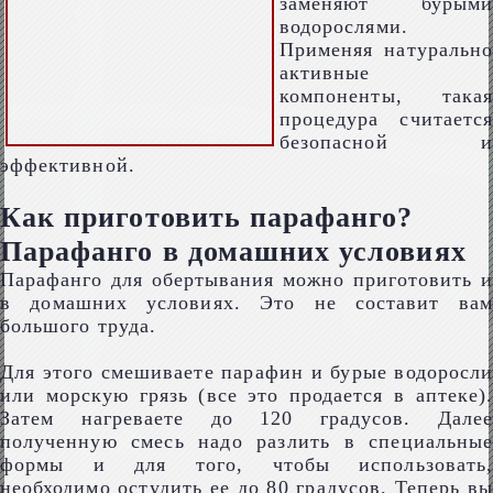
заменяют бурыми
водорослями.
Применяя натурально
активные
компоненты, такая
процедура считается
безопасной и
эффективной.
Как приготовить парафанго?
Парафанго в домашних условиях
Парафанго для обертывания можно приготовить и
в домашних условиях. Это не составит вам
большого труда.
Для этого смешиваете парафин и бурые водоросли
или морскую грязь (все это продается в аптеке).
Затем нагреваете до 120 градусов. Далее
полученную смесь надо разлить в специальные
формы и для того, чтобы использовать,
необходимо остудить ее до 80 градусов. Теперь вы