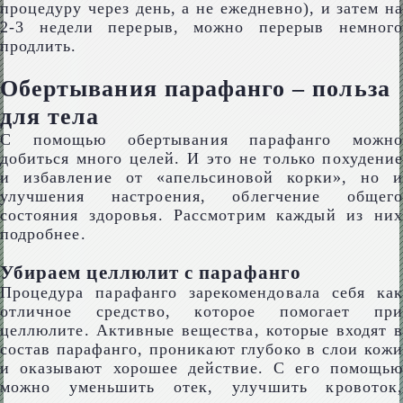
процедуру через день, а не ежедневно), и затем на
2-3 недели перерыв, можно перерыв немного
продлить.
Обертывания парафанго – польза
для тела
С помощью обертывания парафанго можно
добиться много целей. И это не только похудение
и избавление от «апельсиновой корки», но и
улучшения настроения, облегчение общего
состояния здоровья. Рассмотрим каждый из них
подробнее.
Убираем целлюлит с парафанго
Процедура парафанго зарекомендовала себя как
отличное средство, которое помогает при
целлюлите. Активные вещества, которые входят в
состав парафанго, проникают глубоко в слои кожи
и оказывают хорошее действие. С его помощью
можно уменьшить отек, улучшить кровоток,