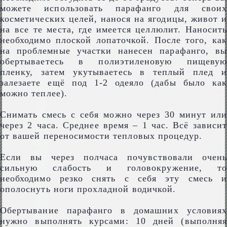
можете использовать парафанго для своих
косметических целей, нанося на ягодицы, живот и
на все те места, где имеется целлюлит. Наносить
необходимо плоской лопаточкой. После того, как
на проблемные участки нанесен парафанго, вы
обертываетесь в полиэтиленовую пищевую
пленку, затем укутываетесь в теплый плед и
залезаете ещё под 1-2 одеяло (дабы было как
можно теплее).
Снимать смесь с себя можно через 30 минут или
через 2 часа. Среднее время – 1 час. Всё зависит
от вашей переносимости тепловых процедур.
Если вы через полчаса почувствовали очень
сильную слабость и головокружение, то
необходимо резко снять с себя эту смесь и
ополоснуть ноги прохладной водичкой.
Обертывание парафанго в домашних условиях
нужно выполнять курсами: 10 дней (выполняя