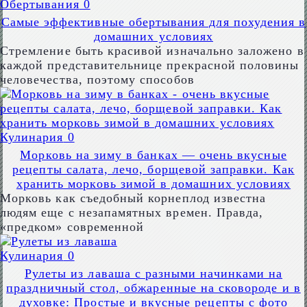
Обертывания
0
Самые эффективные обертывания для похудения в
домашних условиях
Стремление быть красивой изначально заложено в
каждой представительнице прекрасной половины
человечества, поэтому способов
Кулинария
0
Морковь на зиму в банках — очень вкусные
рецепты салата, лечо, борщевой заправки. Как
хранить морковь зимой в домашних условиях
Морковь как съедобный корнеплод известна
людям еще с незапамятных времен. Правда,
«предком» современной
Кулинария
0
Рулеты из лаваша с разными начинками на
праздничный стол, обжаренные на сковороде и в
духовке: Простые и вкусные рецепты с фото