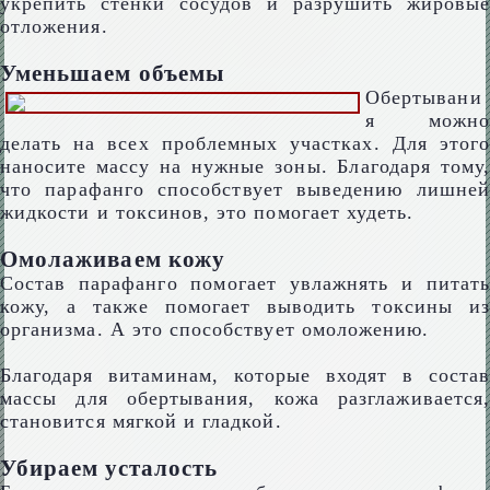
укрепить стенки сосудов и разрушить жировые
отложения.
Уменьшаем объемы
Обертывани
я можно
делать на всех проблемных участках. Для этого
наносите массу на нужные зоны. Благодаря тому,
что парафанго способствует выведению лишней
жидкости и токсинов, это помогает худеть.
Омолаживаем кожу
Состав парафанго помогает увлажнять и питать
кожу, а также помогает выводить токсины из
организма. А это способствует омоложению.
Благодаря витаминам, которые входят в состав
массы для обертывания, кожа разглаживается,
становится мягкой и гладкой.
Убираем усталость