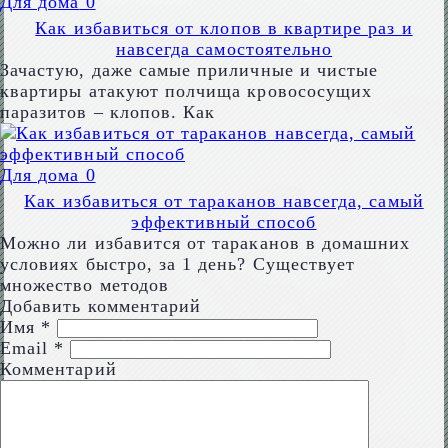
Для дома
0
Как избавиться от клопов в квартире раз и
навсегда самостоятельно
Зачастую, даже самые приличные и чистые
квартиры атакуют полчища кровососущих
паразитов – клопов. Как
Для дома
0
Как избавиться от тараканов навсегда, самый
эффективный способ
Можно ли избавится от тараканов в домашних
условиях быстро, за 1 день? Существует
множество методов
Добавить комментарий
Имя
*
Email
*
Комментарий