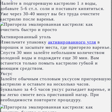
Налейте в подгоревшую кастрюлю 1 л воды,
добавьте 5-6 ст.л. соли и поставьте кипятиться.
Уже через 30-40 минут вы без труда очистите
кастрюлю после варенья.
Активированный уголь
Измельчите упаковку
активированного угля
в
порошок и засыпьте места, где пригорело варенье.
Спустя 30 мин залейте небольшим количеством
холодной воды и подождите еще 30 мин. Вам
останется только помыть кастрюлю губкой и
моющим средством.
Уксус
Залейте обычным столовым уксусом пригоревшую
кастрюлю и оставьте на несколько часов.
Буквально за 4-5 часов уксус разъедает варенье, и
вы легко смоете весь приставший нагар. При
необходимости повторите процедуру.