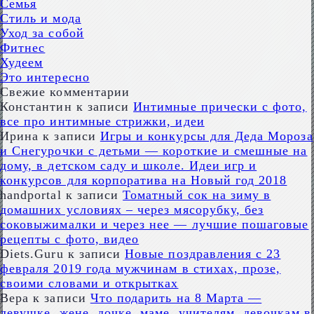
Семья
Стиль и мода
Уход за собой
Фитнес
Худеем
Это интересно
Свежие комментарии
Константин
к записи
Интимные прически с фото,
все про интимные стрижки, идеи
Ирина
к записи
Игры и конкурсы для Деда Мороза
и Снегурочки с детьми — короткие и смешные на
дому, в детском саду и школе. Идеи игр и
конкурсов для корпоратива на Новый год 2018
handportal
к записи
Томатный сок на зиму в
домашних условиях – через мясорубку, без
соковыжималки и через нее — лучшие пошаговые
рецепты с фото, видео
Diets.Guru
к записи
Новые поздравления с 23
февраля 2019 года мужчинам в стихах, прозе,
своими словами и открытках
Вера
к записи
Что подарить на 8 Марта —
девушке, жене, дочке, маме, учителям, девочкам в