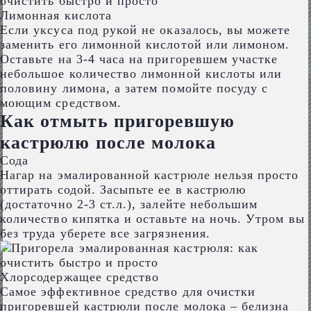
Лимонная кислота
Если уксуса под рукой не оказалось, вы можете
заменить его лимонной кислотой или лимоном.
Оставьте на 3-4 часа на пригоревшем участке
небольшое количество лимонной кислоты или
половину лимона, а затем помойте посуду с
моющим средством.
Как отмыть пригоревшую
кастрюлю после молока
Сода
Нагар на эмалированной кастрюле нельзя просто
оттирать содой. Засыпьте ее в кастрюлю
(достаточно 2-3 ст.л.), залейте небольшим
количество кипятка и оставьте на ночь. Утром вы
без труда уберете все загрязнения.
Хлорсодержащее средство
Самое эффективное средство для очистки
пригоревшей кастрюли после молока – белизна