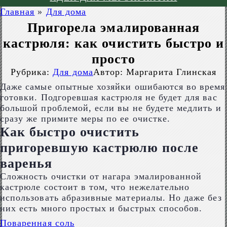
Главная
»
Для дома
Пригорела эмалированная
кастрюля: как очистить быстро и
просто
Рубрика:
Для дома
Автор:
Маргарита Глинская
Даже самые опытные хозяйки ошибаются во время
готовки. Подгоревшая кастрюля не будет для вас
большой проблемой, если вы не будете медлить и
сразу же примите меры по ее очистке.
Как быстро очистить
пригоревшую кастрюлю после
варенья
Сложность очистки от нагара эмалированной
кастрюле состоит в том, что нежелательно
использовать абразивные материалы. Но даже без
них есть много простых и быстрых способов.
Поваренная соль