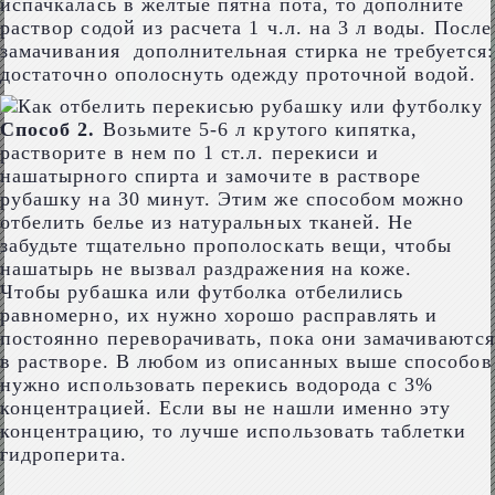
испачкалась в желтые пятна пота, то дополните
раствор содой из расчета 1 ч.л. на 3 л воды. После
замачивания дополнительная стирка не требуется:
достаточно ополоснуть одежду проточной водой.
Способ 2.
Возьмите 5-6 л крутого кипятка,
растворите в нем по 1 ст.л. перекиси и
нашатырного спирта и замочите в растворе
рубашку на 30 минут. Этим же способом можно
отбелить белье из натуральных тканей. Не
забудьте тщательно прополоскать вещи, чтобы
нашатырь не вызвал раздражения на коже.
Чтобы рубашка или футболка отбелились
равномерно, их нужно хорошо расправлять и
постоянно переворачивать, пока они замачиваются
в растворе. В любом из описанных выше способов
нужно использовать перекись водорода с 3%
концентрацией. Если вы не нашли именно эту
концентрацию, то лучше использовать таблетки
гидроперита.