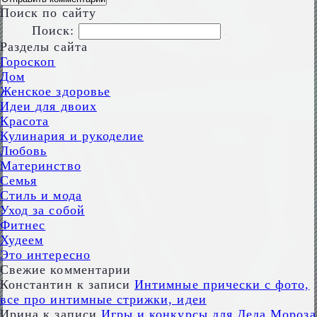
Поиск по сайту
Поиск:
Разделы сайта
Гороскоп
Дом
Женское здоровье
Идеи для двоих
Красота
Кулинария и рукоделие
Любовь
Материнство
Семья
Стиль и мода
Уход за собой
Фитнес
Худеем
Это интересно
Свежие комментарии
Константин
к записи
Интимные прически с фото,
все про интимные стрижки, идеи
Ирина
к записи
Игры и конкурсы для Деда Мороза