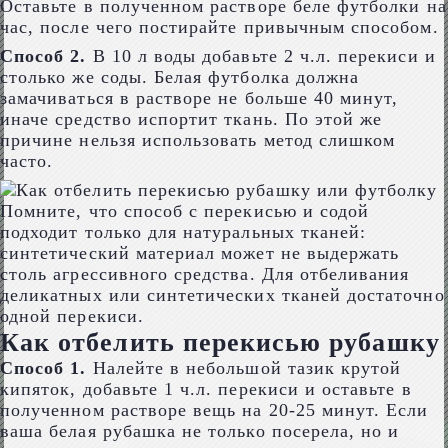
Оставьте в полученном растворе беле футболки на
час, после чего постирайте привычным способом.
Способ 2.
В 10 л воды добавьте 2 ч.л. перекиси и
столько же соды. Белая футболка должна
замачиваться в растворе не больше 40 минут,
иначе средство испортит ткань. По этой же
причине нельзя использовать метод слишком
часто.
Помните, что способ с перекисью и содой
подходит только для натуральных тканей:
синтетический материал может не выдержать
столь агрессивного средства. Для отбеливания
деликатных или синтетических тканей достаточно
одной перекиси.
Как отбелить перекисью рубашку
Способ 1.
Налейте в небольшой тазик крутой
кипяток, добавьте 1 ч.л. перекиси и оставьте в
полученном растворе вещь на 20-25 минут. Если
ваша белая рубашка не только посерела, но и