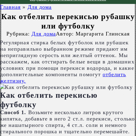
Главная
»
Для дома
Как отбелить перекисью рубашку
или футболку
Рубрика:
Для дома
Автор:
Маргарита Глинская
Регулярная стирка белых футболок или рубашек
на неправильно выбранном режиме придают им
неприглядную серость или желтый оттенок. Мы
расскажем, как отстирать белые вещи в домашних
условиях при помощи перекиси водорода, и какие
дополнительные компоненты помогут
отбелить
желтизну.
Как отбелить перекисью
футболку
Способ 1.
Возьмите несколько литров крутого
кипятка, добавьте в него 2 ст.л. перекиси, столько
же нашатырного спирта, 4 ст.л. соли и немного
стирального порошка и тщательно перемешайте.