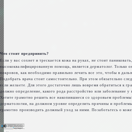
Что стоит предпринять?
Если у вас сохнет и трескается кожа на руках, не стоит паниковат
высококвалифицированную помощь, является дерматолог. Только 
покровов, как необходимо правильно лечить все это, чтобы в даль
Подобрать врача стоит самостоятельно. При этом обязательно сле
если желаете. Для этого достаточно лишь вовремя обратиться к г
должно определение, какого рода расстройство или заболевание у в
Хотите грамотно решить все накопившиеся со здоровьем проблемы
дерматологии, на должном уровне определить причины и проблемы
грамотно производить должный уход за ними. Позаботьтесь о коже