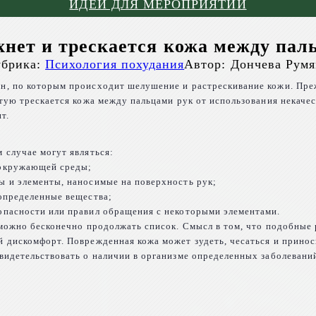
ИДЕИ ДЛЯ МЕРОПРИЯТИЙ
хнет и трескается кожа между пал
брика:
Психология похудания
Автор:
Дончева Румя
, по которым происходит шелушение и растрескивание кожи. Прежд
стую трескается кожа между пальцами рук от использования некаче
т.
 случае могут являться:
 окружающей среды;
 и элементы, наносимые на поверхность рук;
определенные вещества;
опасности или правил обращения с некоторыми элементами.
 можно бесконечно продолжать список. Смысл в том, что подобные
 дискомфорт. Поврежденная кожа может зудеть, чесаться и прино
видетельствовать о наличии в организме определенных заболеваний