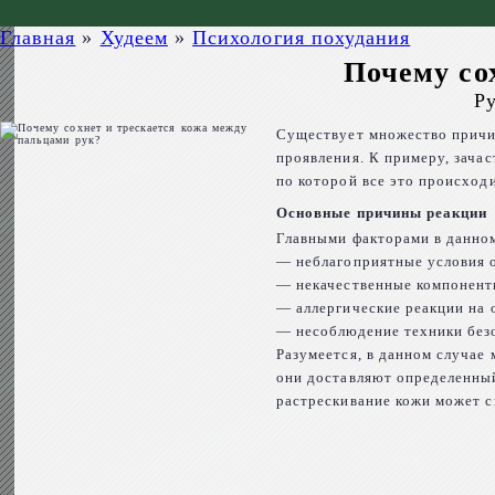
Главная
»
Худеем
»
Психология похудания
Почему со
Ру
Существует множество причин
проявления. К примеру, зача
по которой все это происходи
Основные причины реакции
Главными факторами в данном
— неблагоприятные условия
— некачественные компоненты
— аллергические реакции на 
— несоблюдение техники без
Разумеется, в данном случае
они доставляют определенный
растрескивание кожи может с