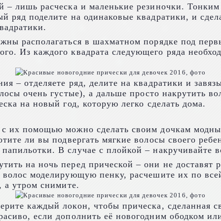
й – лишь расческа и маленькие резиночки. Тонким
ый ряд поделите на одинаковые квадратики, и сдел
квадратики.
лжны располагаться в шахматном порядке под первы
го. Из каждого квадрата следующего ряда необход
ия – отделяете ряд, делите на квадратики и завяз
олосы очень густые), а дальше просто накрутить во
еска на новый год, которую легко сделать дома.
 с их помощью можно сделать своим дочкам модны
хотите ли вы подвергать мягкие волосы своего реб
папильотки. В случае с плойкой – накручивайте во
тить на ночь перед прической – они не доставят 
у волос моделирующую пенку, расчешите их по все
, а утром снимите.
ерите каждый локон, чтобы прическа, сделанная с
расиво, если дополнить её новогодним ободком или