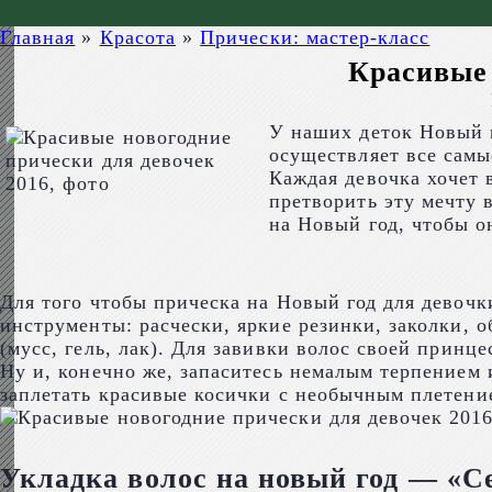
Главная
»
Красота
»
Прически: мастер-класс
Красивые 
У наших деток Новый г
осуществляет все самы
Каждая девочка хочет 
претворить эту мечту 
на Новый год, чтобы он
Для того чтобы прическа на Новый год для девоч
инструменты: расчески, яркие резинки, заколки, о
(мусс, гель, лак). Для завивки волос своей принц
Ну и, конечно же, запаситесь немалым терпением 
заплетать красивые косички с необычным плетени
Укладка волос на новый год — «С