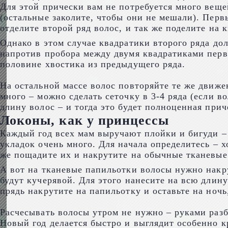
Для этой прически вам не потребуется много веще
(остальные заколите, чтобы они не мешали). Перв
отделите второй ряд волос, и так же поделите на 
Однако в этом случае квадратики второго ряда до
напротив пробора между двумя квадратиками перво
половине хвостика из предыдущего ряда.
На остальной массе волос повторяйте те же движен
много – можно сделать сеточку в 3-4 ряда (если в
длину волос – и тогда это будет полноценная прич
Локоны, как у принцессы
Каждый год всех мам выручают плойки и бигуди –
укладок очень много. Для начала определитесь – 
же пощадите их и накрутите на обычные тканевые 
А вот на тканевые папильотки волосы нужно накру
будут кучерявой. Для этого нанесите на всю длин
прядь накрутите на папильотку и оставьте на ночь
Расчесывать волосы утром не нужно – руками разб
Новый год делается быстро и выглядит особенно к