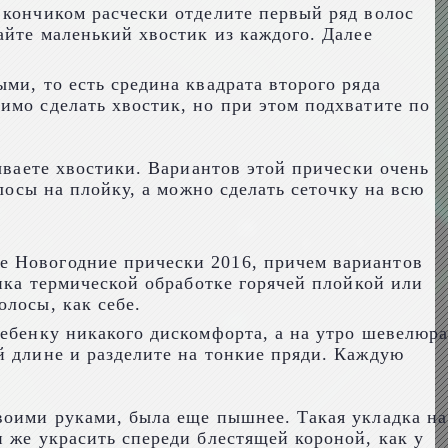
 кончиком расчески отделите первый ряд волос
айте маленький хвостик из каждого. Далее
ми, то есть средина квадрата второго ряда
имо сделать хвостик, но при этом подхватите по
ываете хвостики. Вариантов этой прически очень
лосы на плойку, а можно сделать сеточку на всю
е Новогодние прически 2016, причем вариантов
енка термической обработке горячей плойкой или
лосы, как себе.
ребенку никакого дискомфорта, а на утро шевелюра
й длине и разделите на тонкие пряди. Каждую
воими руками, была еще пышнее. Такая укладка на
 же украсить спереди блестящей короной, как у