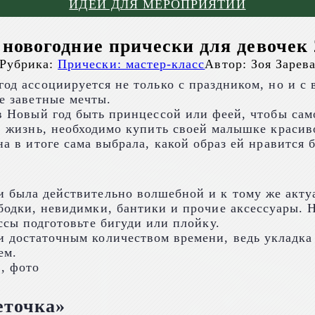
ИДЕИ ДЛЯ МЕРОПРИЯТИЙ
новогодние прически для девочек 
Рубрика:
Прически: мастер-класс
Автор:
Зоя Зарев
од ассоциируется не только с праздником, но и с 
е заветные мечты.
в Новый год быть принцессой или феей, чтобы само
в жизнь, необходимо купить своей малышке красив
а в итоге сама выбрала, какой образ ей нравится 
ки была действительно волшебной и к тому же акт
бодки, невидимки, бантики и прочие аксессуары. Н
ессы подготовьте бигуди или плойку.
и достаточным количеством времени, ведь укладка 
ем.
еточка»