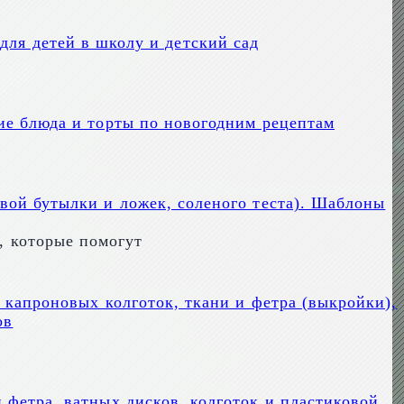
для детей в школу и детский сад
ие блюда и торты по новогодним рецептам
вой бутылки и ложек, соленого теста). Шаблоны
в, которые помогут
з капроновых колготок, ткани и фетра (выкройки),
ов
 фетра, ватных дисков, колготок и пластиковой