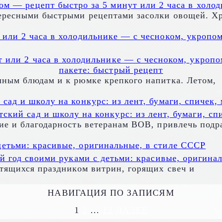
ом — рецепт быстро за 5 минут или 2 часа в холод
ересными быстрыми рецептами засолки овощей. Х
т или 2 часа в холодильнике — с чесноком, укропо
пакете: быстрый рецепт
ным блюдам и к рюмке крепкого напитка. Летом,
ский сад и школу на конкурс: из лент, бумаги, сп
ие и благодарность ветеранам ВОВ, привлечь под
 год своими руками с детьми: красивые, оригина
етящихся праздником витрин, горящих свеч и
НАВИГАЦИЯ ПО ЗАПИСЯМ
1
2
…
12
ДАЛЕЕ