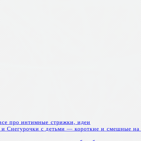
все про интимные стрижки, идеи
и Снегурочки с детьми — короткие и смешные на д