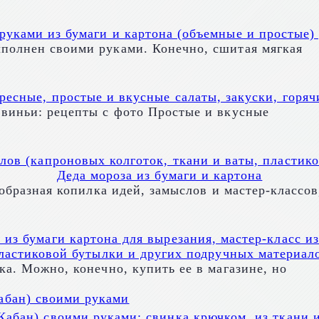
уками из бумаги и картона (объемные и простые) 
полнен своими руками. Конечно, сшитая мягкая
ресные, простые и вкусные салаты, закуски, горяч
Свиньи: рецепты с фото Простые и вкусные
лов (капроновых колготок, ткани и ваты, пластико
Деда мороза из бумаги и картона
еобразная копилка идей, замыслов и мастер-классо
из бумаги картона для вырезания, мастер-класс и
ластиковой бутылки и других подручных материал
ка. Можно, конечно, купить ее в магазине, но
абан) своими руками: свинка крючком, из ткани и