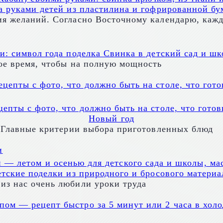
 руками детей из пластилина и гофрированной бу
ия желаний. Согласно Восточному календарю, каж
и: символ года поделка Свинка в детский сад и шк
мое время, чтобы на полную мощность
епты с фото, что должно быть на столе, что гото
Новый год
. Главные критерии выбора приготовленных блюд
— летом и осенью для детского сада и школы, мас
етские поделки из природного и бросового материа
из нас очень любили уроки труда