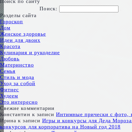
Поиск по сайту
Поиск:
Разделы сайта
Гороскоп
Дом
Женское здоровье
Идеи для двоих
Красота
Кулинария и рукоделие
Любовь
Материнство
Семья
Стиль и мода
Уход за собой
Фитнес
Худеем
Это интересно
Свежие комментарии
Константин
к записи
Интимные прически с фото, 
Ирина
к записи
Игры и конкурсы для Деда Мороза 
конкурсов для корпоратива на Новый год 2018