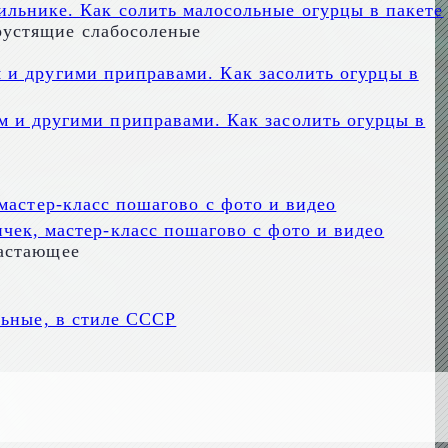
ильнике. Как солить малосольные огурцы в пакете
рустящие слабосоленые
м и другими приправами. Как засолить огурцы в
ичек, мастер-класс пошагово с фото и видео
растающее
льные, в стиле СССР