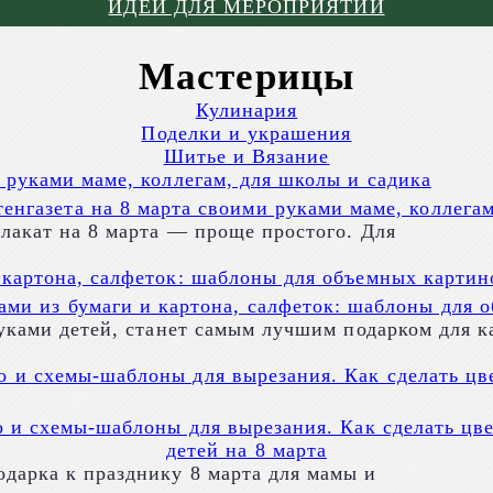
ИДЕИ ДЛЯ МЕРОПРИЯТИЙ
Мастерицы
Кулинария
Поделки и украшения
Шитье и Вязание
енгазета на 8 марта своими руками маме, коллега
лакат на 8 марта — проще простого. Для
ами из бумаги и картона, салфеток: шаблоны для 
руками детей, станет самым лучшим подарком для 
 и схемы-шаблоны для вырезания. Как сделать цве
детей на 8 марта
дарка к празднику 8 марта для мамы и