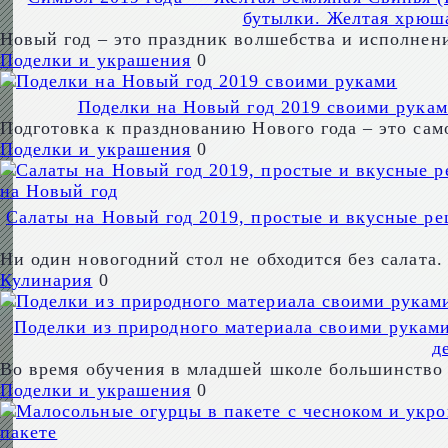
бутылки. Желтая хрюша
Новый год – это праздник волшебства и исполнен
Поделки и украшения
0
Поделки на Новый год 2019 своими рукам
Подготовка к празднованию Нового года – это са
Поделки и украшения
0
Салаты на Новый год 2019, простые и вкусные рец
Ни один новогодний стол не обходится без салата
Кулинария
0
Поделки из природного материала своими руками 
д
Во время обучения в младшей школе большинство 
Поделки и украшения
0