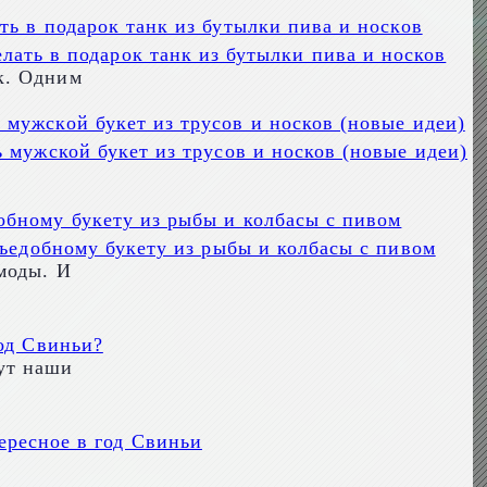
лать в подарок танк из бутылки пива и носков
к. Одним
 мужской букет из трусов и носков (новые идеи)
съедобному букету из рыбы и колбасы с пивом
моды. И
од Свиньи?
ут наши
ересное в год Свиньи