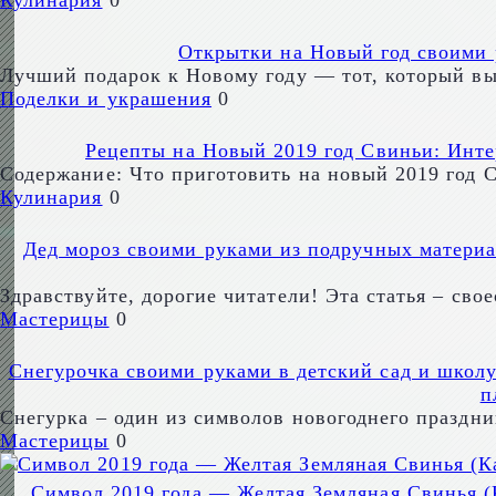
Кулинария
0
Открытки на Новый год своими р
Лучший подарок к Новому году — тот, который вы
Поделки и украшения
0
Рецепты на Новый 2019 год Свиньи: Инте
Содержание: Что приготовить на новый 2019 год 
Кулинария
0
Дед мороз своими руками из подручных материа
Здравствуйте, дорогие читатели! Эта статья – сво
Мастерицы
0
Снегурочка своими руками в детский сад и школу 
п
Снегурка – один из символов новогоднего праздни
Мастерицы
0
Символ 2019 года — Желтая Земляная Свинья (К