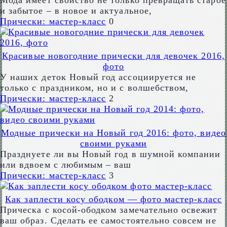
Мода имеет свойство не только превращать старое
и забытое – в новое и актуальное,
Прически: мастер-класс
0
Красивые новогодние прически для девочек 2016,
фото
У наших деток Новый год ассоциируется не
только с праздником, но и с волшебством,
Прически: мастер-класс
2
Модные прически на Новый год 2016: фото, видео
своими руками
Празднуете ли вы Новый год в шумной компании
или вдвоем с любимым – ваш
Прически: мастер-класс
3
Как заплести косу ободком — фото мастер-класс
Прическа с косой-ободком замечательно освежит
ваш образ. Сделать ее самостоятельно совсем не