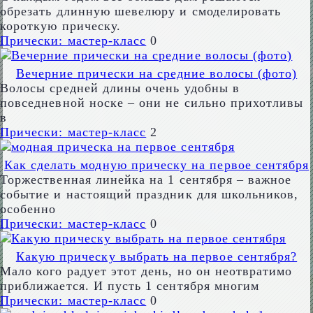
обрезать длинную шевелюру и смоделировать
короткую прическу.
Прически: мастер-класс
0
Вечерние прически на средние волосы (фото)
Волосы средней длины очень удобны в
повседневной носке – они не сильно прихотливы
в
Прически: мастер-класс
2
Как сделать модную прическу на первое сентября
Торжественная линейка на 1 сентября – важное
событие и настоящий праздник для школьников,
особенно
Прически: мастер-класс
0
Какую прическу выбрать на первое сентября?
Мало кого радует этот день, но он неотвратимо
приближается. И пусть 1 сентября многим
Прически: мастер-класс
0