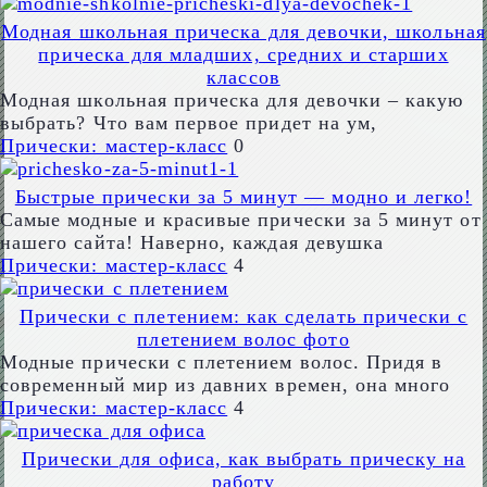
Модная школьная прическа для девочки, школьная
прическа для младших, средних и старших
классов
Модная школьная прическа для девочки – какую
выбрать? Что вам первое придет на ум,
Прически: мастер-класс
0
Быстрые прически за 5 минут — модно и легко!
Самые модные и красивые прически за 5 минут от
нашего сайта! Наверно, каждая девушка
Прически: мастер-класс
4
Прически с плетением: как сделать прически с
плетением волос фото
Модные прически с плетением волос. Придя в
современный мир из давних времен, она много
Прически: мастер-класс
4
Прически для офиса, как выбрать прическу на
работу