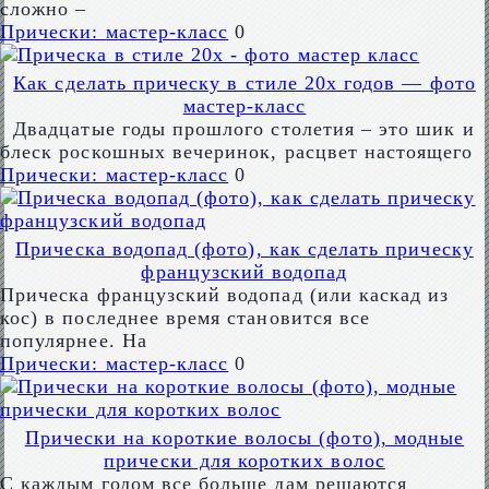
сложно –
Прически: мастер-класс
0
Как сделать прическу в стиле 20х годов — фото
мастер-класс
Двадцатые годы прошлого столетия – это шик и
блеск роскошных вечеринок, расцвет настоящего
Прически: мастер-класс
0
Прическа водопад (фото), как сделать прическу
французский водопад
Прическа французский водопад (или каскад из
кос) в последнее время становится все
популярнее. На
Прически: мастер-класс
0
Прически на короткие волосы (фото), модные
прически для коротких волос
С каждым годом все больше дам решаются