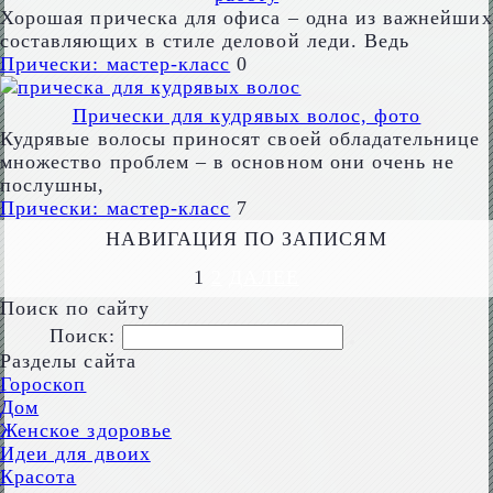
Хорошая прическа для офиса – одна из важнейших
составляющих в стиле деловой леди. Ведь
Прически: мастер-класс
0
Прически для кудрявых волос, фото
Кудрявые волосы приносят своей обладательнице
множество проблем – в основном они очень не
послушны,
Прически: мастер-класс
7
НАВИГАЦИЯ ПО ЗАПИСЯМ
1
2
ДАЛЕЕ
Поиск по сайту
Поиск:
Разделы сайта
Гороскоп
Дом
Женское здоровье
Идеи для двоих
Красота