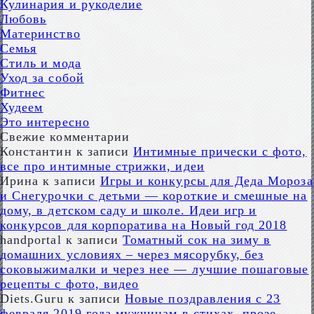
Кулинария и рукоделие
Любовь
Материнство
Семья
Стиль и мода
Уход за собой
Фитнес
Худеем
Это интересно
Свежие комментарии
Константин
к записи
Интимные прически с фото,
все про интимные стрижки, идеи
Ирина
к записи
Игры и конкурсы для Деда Мороза
и Снегурочки с детьми — короткие и смешные на
дому, в детском саду и школе. Идеи игр и
конкурсов для корпоратива на Новый год 2018
handportal
к записи
Томатный сок на зиму в
домашних условиях – через мясорубку, без
соковыжималки и через нее — лучшие пошаговые
рецепты с фото, видео
Diets.Guru
к записи
Новые поздравления с 23
февраля 2019 года мужчинам в стихах, прозе,