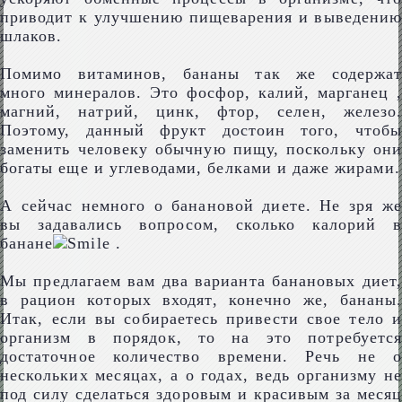
приводит к улучшению пищеварения и выведению
шлаков.
Помимо витаминов, бананы так же содержат
много минералов. Это фосфор, калий, марганец ,
магний, натрий, цинк, фтор, селен, железо.
Поэтому, данный фрукт достоин того, чтобы
заменить человеку обычную пищу, поскольку они
богаты еще и углеводами, белками и даже жирами.
А сейчас немного о банановой диете. Не зря же
вы задавались вопросом, сколько калорий в
банане
.
Мы предлагаем вам два варианта банановых диет,
в рацион которых входят, конечно же, бананы.
Итак, если вы собираетесь привести свое тело и
организм в порядок, то на это потребуется
достаточное количество времени. Речь не о
нескольких месяцах, а о годах, ведь организму не
под силу сделаться здоровым и красивым за месяц