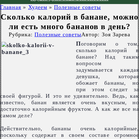
Главная
»
Худеем
»
Полезные советы
Сколько калорий в банане, можно
ли есть много бананов в день?
Рубрика:
Полезные советы
Автор:
Зоя Зарева
П
оговорим о том,
сколько калорий в
банане? Над таким
вопросом
задумывается каждая
девушка, которая
обожает бананы, но
при этом следит за
своей фигурой. И это не удивительно. Ведь, как
известно, банан является очень вкусным, но
достаточно калорийным фруктом. А как же все на
самом деле?
Действительно, бананы очень калорийные,
поскольку содержат в своем составе огромное