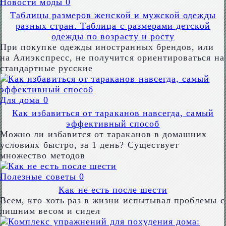
Новости моды
0
Таблицы размеров женской и мужской одежды
разных стран. Таблица с размерами детской
одежды по возрасту и росту
При покупке одежды иностранных брендов, или
на Алиэкспресс, не получится ориентироваться на
стандартные русские
Для дома
0
Как избавиться от тараканов навсегда, самый
эффективный способ
Можно ли избавится от тараканов в домашних
условиях быстро, за 1 день? Существует
множество методов
Полезные советы
0
Как не есть после шести
Всем, кто хоть раз в жизни испытывал проблемы с
лишним весом и сидел