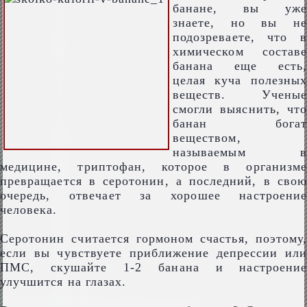
банане, вы уже
знаете, но вы не
подозреваете, что в
химическом составе
банана еще есть,
целая куча полезных
веществ. Ученые
смогли выяснить, что
банан богат
веществом,
называемым в
медицине, триптофан, которое в организме
превращается в серотонин, а последний, в свою
очередь, отвечает за хорошее настроение
человека.
Серотонин считается гормоном счастья, поэтому,
если вы чувствуете приближение депрессии или
ПМС, скушайте 1-2 банана и настроение
улучшится на глазах.