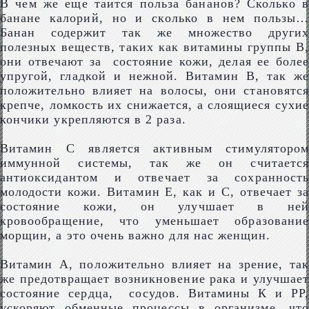
В чем же еще таится польза бананов? Сколько в
банане калорий, но и сколько в нем пользы…
Банан содержит так же множество других
полезных веществ, таких как витамины группы В,
они отвечают за состояние кожи, делая ее более
упругой, гладкой и нежной. Витамин В, так же
положительно влияет на волосы, они становятся
крепче, ломкость их снижается, а слоящиеся сухие
кончики укрепляются в 2 раза.
Витамин С является активным стимулятором
иммунной системы, так же он считается
антиоксидантом и отвечает за сохранность
молодости кожи. Витамин Е, как и С, отвечает за
состояние кожи, он улучшает в ней
кровообращение, что уменьшает образование
морщин, а это очень важно для нас женщин.
Витамин А, положительно влияет на зрение, так
же предотвращает возникновение рака и улучшает
состояние сердца, сосудов. Витамины К и РР,
ускоряют обменные процессы в организме, что