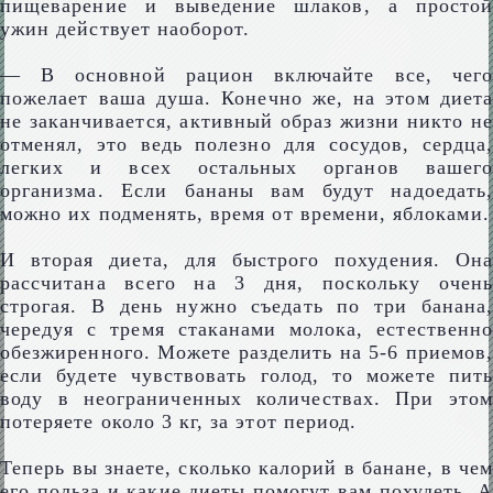
пищеварение и выведение шлаков, а простой
ужин действует наоборот.
— В основной рацион включайте все, чего
пожелает ваша душа. Конечно же, на этом диета
не заканчивается, активный образ жизни никто не
отменял, это ведь полезно для сосудов, сердца,
легких и всех остальных органов вашего
организма. Если бананы вам будут надоедать,
можно их подменять, время от времени, яблоками.
И вторая диета, для быстрого похудения. Она
рассчитана всего на 3 дня, поскольку очень
строгая. В день нужно съедать по три банана,
чередуя с тремя стаканами молока, естественно
обезжиренного. Можете разделить на 5-6 приемов,
если будете чувствовать голод, то можете пить
воду в неограниченных количествах. При этом
потеряете около 3 кг, за этот период.
Теперь вы знаете, сколько калорий в банане, в чем
его польза и какие диеты помогут вам похудеть. А