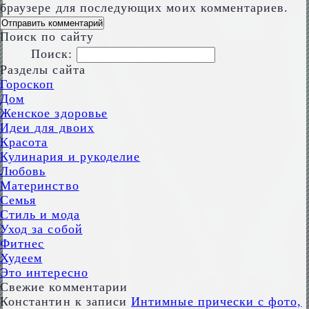
браузере для последующих моих комментариев.
Поиск по сайту
Поиск:
Разделы сайта
Гороскоп
Дом
Женское здоровье
Идеи для двоих
Красота
Кулинария и рукоделие
Любовь
Материнство
Семья
Стиль и мода
Уход за собой
Фитнес
Худеем
Это интересно
Свежие комментарии
Константин
к записи
Интимные прически с фото,