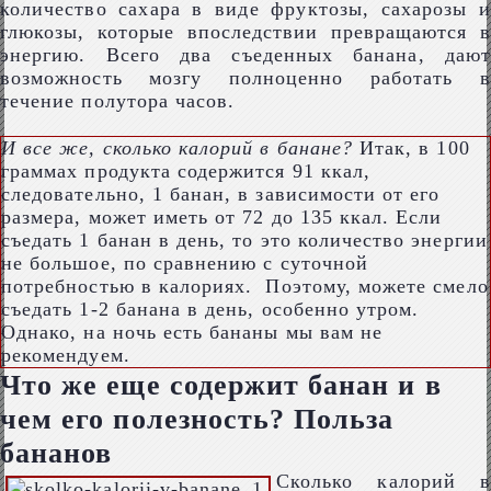
количество сахара в виде фруктозы, сахарозы и
глюкозы, которые впоследствии превращаются в
энергию. Всего два съеденных банана, дают
возможность мозгу полноценно работать в
течение полутора часов.
И все же, сколько калорий в банане?
Итак, в 100
граммах продукта содержится 91 ккал,
следовательно, 1 банан, в зависимости от его
размера, может иметь от 72 до 135 ккал. Если
съедать 1 банан в день, то это количество энергии
не большое, по сравнению с суточной
потребностью в калориях. Поэтому, можете смело
съедать 1-2 банана в день, особенно утром.
Однако, на ночь есть бананы мы вам не
рекомендуем.
Что же еще содержит банан и в
чем его полезность? Польза
бананов
Сколько калорий в