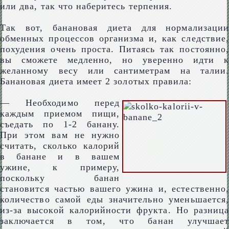
или два, так что наберитесь терпения.
Так вот, банановая диета для нормализации
обменных процессов организма и, как следствие,
похудения очень проста. Питаясь так постоянно,
вы сможете медленно, но уверенно идти к
желанному весу или сантиметрам на талии.
Банановая диета имеет 2 золотых правила:
— Необходимо перед
каждым приемом пищи,
съедать по 1-2 банану.
При этом вам не нужно
считать, сколько калорий
в банане и в вашем
ужине, к примеру,
поскольку банан
становится частью вашего ужина и, естественно,
количество самой еды значительно уменьшается,
из-за высокой калорийности фрукта. Но разница
заключается в том, что банан улучшает